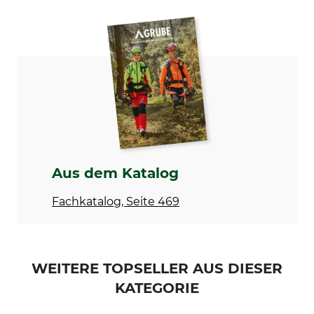
Marke
Produkttyp
Schwegler
Ersatzvorderwand
Modellbezeichnung
Herstellung
für Halbhöhle 2HW
Made in Germany
Aus dem Katalog
Fachkatalog, Seite 469
WEITERE TOPSELLER AUS DIESER
KATEGORIE