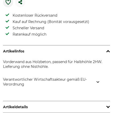
Kostenloser Rückversand
Kauf auf Rechnung (Bonität vorausgesetzt)
Schneller Versand
Ratenkauf möglich
Artikelinfos
Vorderwand aus Holzbeton, passend für Halbhöhle 2HW.
Lieferung ohne Nisthöhle.
Verantwortlicher Wirtschaftsakteur gemäß EU-
Verordnung
Schwegler Vogel- u. Naturschutzprodukte GmbH, Heinkelstr.
35, 73614 Schorndorf, Germany, www.schwegler-natur.de
Artikeldetails