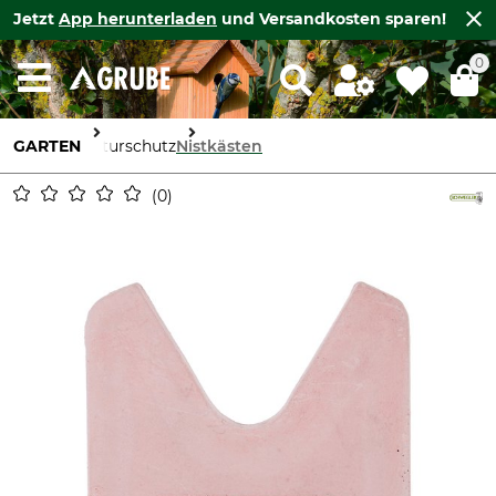
Jetzt
App herunterladen
und Versandkosten sparen!
0
GARTEN
Naturschutz
Nistkästen
0