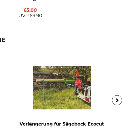
65,00
UVP
69,90
IE
Verlängerung für Sägebock Ecocut