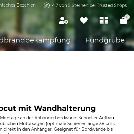
infaches Bezahlen
4.7 von 5 Sternen bei Trusted Shops
0
dbrandbekämpfung
Fundgrube
ocut mit Wandhalterung
 Montage an der Anhängerbordwand. Schneller Aufbau.
lsüblichen Motorsägen (optimale Schienenlänge 38 cm).
len direkt in den Anhänger. Geeignet für Bordwände bis