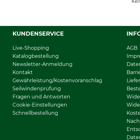
Kei
KUNDENSERVICE
INF
Live-Shopping
AGB
Katalogbestellung
Impr
Newsletter-Anmeldung
Date
Kontakt
Barri
Gewährleistung/Kostenvoranschlag
Liefe
Seilwindenprüfung
Beste
Fragen und Antworten
Wide
Cookie-Einstellungen
Wide
Schnellbestellung
Kost
Nachh
Ents
Date