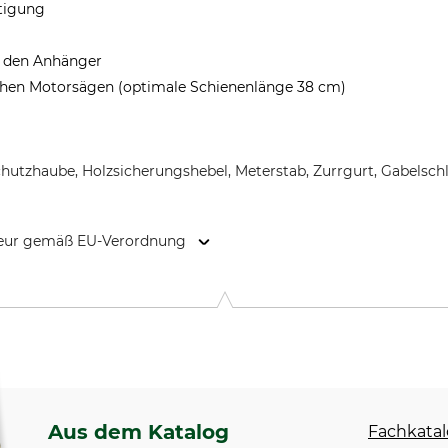
tigung
in den Anhänger
ichen Motorsägen (optimale Schienenlänge 38 cm)
Schutzhaube, Holzsicherungshebel, Meterstab, Zurrgurt, Gabelsc
kteur gemäß EU-Verordnung
ergstr. 46, 72766 Reutlingen, Germany, www.logsafe.de
Aus dem Katalog
Fachkatal