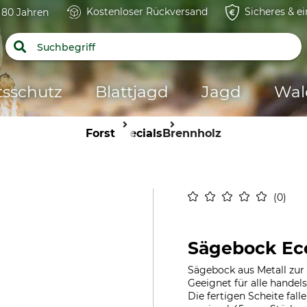
Kostenloser Rückversand
Sicheres & e
t 80 Jahren
tsschutz
Blattjagd
Jagd
Wal
Forst
Specials
Brennholz
0
Sägebock Ec
Sägebock aus Metall zur
Geeignet für alle hande
Die fertigen Scheite fal