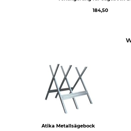
184,50
W
Atika Metallsägebock