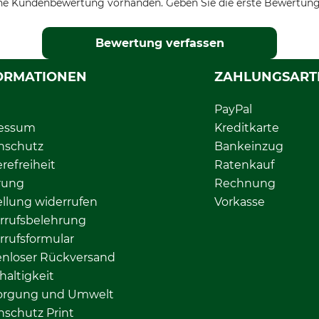
ne Kundenbewertung vorhanden. Geben Sie die erste Bewertung
Bewertung verfassen
ORMATIONEN
ZAHLUNGSART
PayPal
essum
Kreditkarte
nschutz
Bankeinzug
erefreiheit
Ratenkauf
rung
Rechnung
llung widerrufen
Vorkasse
rrufsbelehrung
rrufsformular
enloser Rückversand
altigkeit
orgung und Umwelt
nschutz Print