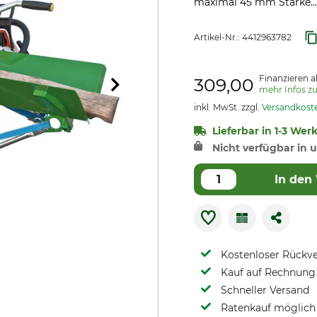
maximal 45 mm Stärke...
Artikel-Nr.:
4412963782
Finanzieren a
309,00
mehr Infos z
inkl. MwSt. zzgl.
Versandkost
Lieferbar in 1-3 Wer
Nicht verfügbar in u
In den
Kostenloser Rückv
Kauf auf Rechnung 
Schneller Versand
Ratenkauf möglich