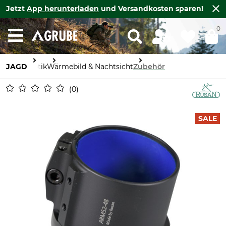
Jetzt
App herunterladen
und Versandkosten sparen!
0
JAGD
Optik
Wärmebild & Nachtsicht
Zubehör
0
SALE