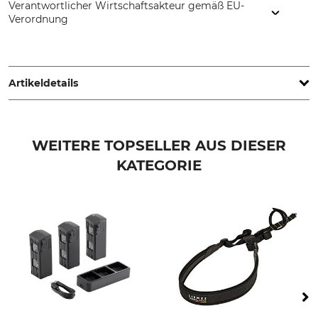
Verantwortlicher Wirtschaftsakteur gemäß EU-
Verordnung
RUSAN Mikron d.o.o., Hum Bistrichki 142a, 49246 Marija
Bistrica, Croatia, www.MIKRON.hr
Artikeldetails
Marke
Produkttyp
Rusan
Klemmadapter
WEITERE TOPSELLER AUS DIESER
KATEGORIE
Modellbezeichnung
Herstellung
für Leica Calonox Sight und
Made in Europe
Guide TA450