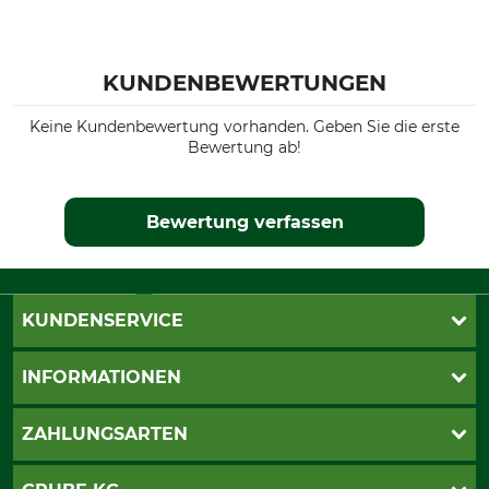
KUNDENBEWERTUNGEN
Keine Kundenbewertung vorhanden. Geben Sie die erste
Bewertung ab!
Bewertung verfassen
KUNDENSERVICE
Live-Shopping
INFORMATIONEN
Katalogbestellung
Newsletter-Anmeldung
AGB
ZAHLUNGSARTEN
Kontakt
Impressum
Gewährleistung/Kostenvoranschlag
Datenschutz
PayPal