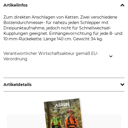
Artikelinfos
Zum direkten Anschlagen von Ketten. Zwei verschiedene
Bolzendurchmesser- für nahezu jeden Schlepper mit
Dreipunktaufnahme, jedoch nicht für Schnellwechsel-
Kupplungen geeignet. Einhängevorrichtung für jede 8- und
10-mm-Rückekette. Länge 140 cm. Gewicht 34 kg.
Verantwortlicher Wirtschaftsakteur gemäß EU-
Verordnung
Jipp Metallbau, Gillenmoor 12, 29646 Bispingen, Germany,
www.jipp-metallbau.de
Artikeldetails
Produkttyp
Modellbezeichnung
Rückeschiene
für Schlepperanbau
Herstellung
Made in Germany