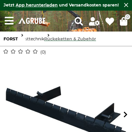
Jetzt
App herunterladen
und Versandkosten sparen!
0
FORST
Forsttechnik
Rückeketten & Zubehör
0