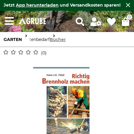
Jetzt
App herunterladen
und Versandkosten sparen!
0
GARTEN
Gartenbedarf
Bücher
0