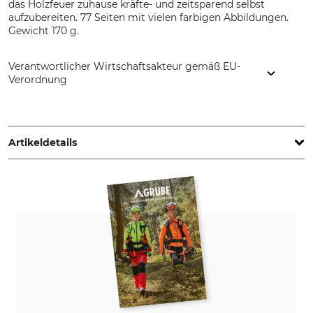
das Holzfeuer zuhause kräfte- und zeitsparend selbst
aufzubereiten. 77 Seiten mit vielen farbigen Abbildungen.
Gewicht 170 g.
Verantwortlicher Wirtschaftsakteur gemäß EU-
Verordnung
ökobuch Verlag GmbH, Königstr. 43, 26180 Rastede,
Germany, www.oekobuch.de
Artikeldetails
Auflage
Seitenanzahl
5. Auflage
80
ISBN
Einband
978-3-936896-36-7
Taschenbuch
Sprache
Produkttyp
Deutsch
Buch
Modellbezeichnung
Herstellung