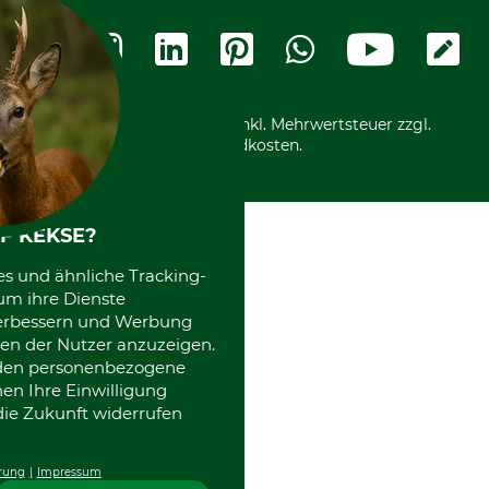
Widerrufsbelehrung
Rechnung
Termine
Widerrufsformular
Vorkasse
Ladengeschäft
Kostenloser Rückversand
Motorgeräteshop
Nachhaltigkeit
Über uns
Entsorgung und Umwelt
Community
Alle Preise in Euro und inkl. Mehrwertsteuer zzgl.
Datenschutz Print
International
Versandkosten.
Kooperationen
F KEKSE?
es und ähnliche Tracking-
um ihre Dienste
 verbessern und Werbung
en der Nutzer anzuzeigen.
erden personenbezogene
nen Ihre Einwilligung
die Zukunft widerrufen
rung
Impressum