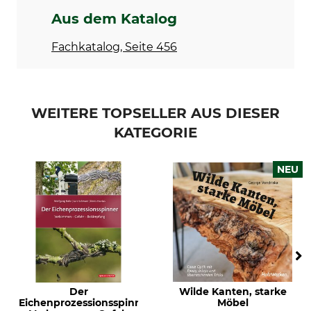
Richtig Brennholz machen –
Made in Germany
Aus dem Katalog
Vom Baum zur Feuerstelle
Fachkatalog, Seite 456
WEITERE TOPSELLER AUS DIESER
KATEGORIE
NEU
Der
Wilde Kanten, starke
Eichenprozessionsspinner
Möbel