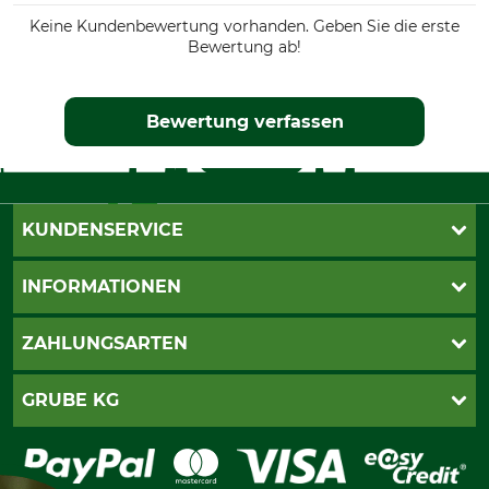
Keine Kundenbewertung vorhanden. Geben Sie die erste
Bewertung ab!
Bewertung verfassen
KUNDENSERVICE
Live-Shopping
INFORMATIONEN
Katalogbestellung
Newsletter-Anmeldung
AGB
ZAHLUNGSARTEN
Kontakt
Impressum
Gewährleistung/Kostenvoranschlag
Datenschutz
PayPal
GRUBE KG
Seilwindenprüfung
Barrierefreiheit
Kreditkarte
Fragen und Antworten
Lieferung
Bankeinzug
Leitbild
Cookie-Einstellungen
Bestellung widerrufen
Ratenkauf
Karriere