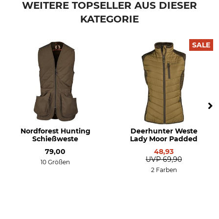
Prozess
WEITERE TOPSELLER AUS DIESER
KATEGORIE
Herstellung
Farbe
Made in Poland
braun
SALE
Konfektionsgröße
46
Nordforest Hunting
Deerhunter Weste
Schießweste
Lady Moor Padded
79,00
48,93
UVP
69,90
10 Größen
2 Farben