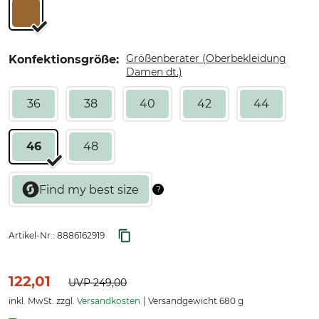
Größenberater (Oberbekleidung
Konfektionsgröße:
Damen dt.)
36
38
40
42
44
46
48
Artikel-Nr.:
8886162919
122,01
UVP
249,00
inkl. MwSt. zzgl.
Versandkosten
Versandgewicht 680 g