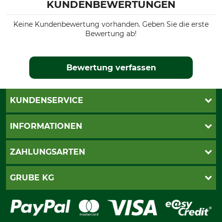
KUNDENBEWERTUNGEN
Keine Kundenbewertung vorhanden. Geben Sie die erste
Bewertung ab!
Bewertung verfassen
KUNDENSERVICE
Live-Shopping
INFORMATIONEN
Katalogbestellung
Newsletter-Anmeldung
AGB
ZAHLUNGSARTEN
Kontakt
Impressum
Gewährleistung/Kostenvoranschlag
Datenschutz
PayPal
GRUBE KG
Seilwindenprüfung
Barrierefreiheit
Kreditkarte
Fragen und Antworten
Lieferung
Bankeinzug
Leitbild
Cookie-Einstellungen
Bestellung widerrufen
Ratenkauf
Karriere
Widerrufsbelehrung
Rechnung