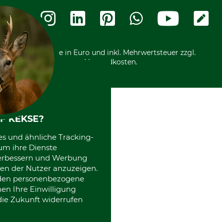
Termine
Widerrufsformular
Vorkasse
Ladengeschäft
Kostenloser Rückversand
Motorgeräteshop
Nachhaltigkeit
Über uns
Entsorgung und Umwelt
Community
Alle Preise in Euro und inkl. Mehrwertsteuer zzgl.
Datenschutz Print
International
Versandkosten.
Kooperationen
F KEKSE?
es und ähnliche Tracking-
um ihre Dienste
 verbessern und Werbung
en der Nutzer anzuzeigen.
erden personenbezogene
nen Ihre Einwilligung
die Zukunft widerrufen