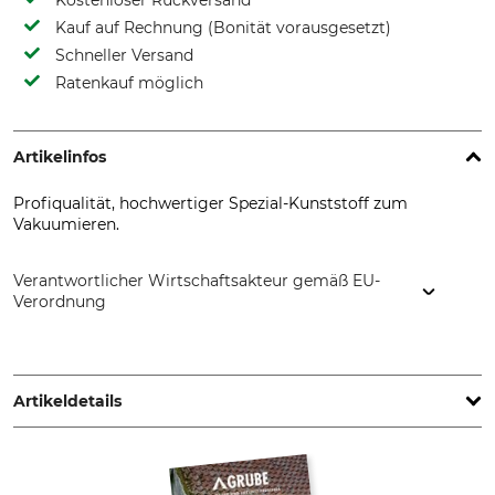
Kostenloser Rückversand
Kauf auf Rechnung (Bonität vorausgesetzt)
Schneller Versand
Ratenkauf möglich
Artikelinfos
Profiqualität, hochwertiger Spezial-Kunststoff zum
Vakuumieren.
Verantwortlicher Wirtschaftsakteur gemäß EU-
Verordnung
Landig + Lava GmbH & Co. KG, Mackstr. 90, 88348 Bad
Saulgau, Germany, www.la-va.com
Artikeldetails
Marke
Produkttyp
la.va
Vakuumbeutel