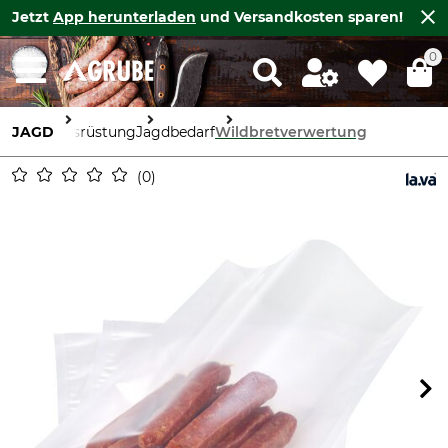
Jetzt
App herunterladen
und Versandkosten sparen!
0
JAGD
Ausrüstung
Jagdbedarf
Wildbretverwertung
0