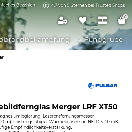
infaches Bezahlen
4.7 von 5 Sternen bei Trusted Shops
0
dbrandbekämpfung
Fundgrube
er
bildfernglas Merger LRF XT50
agnesiumlegierung. Laserentfernungsmesser
500 m). Leistungsfähiger Wärmebildsensor. NETD < 40 mK.
tufige Empfindlichkeitsverstärkung.