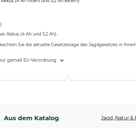
Akkus (4 Ah intern und 3,2 Ah extern)
)
wei Akkus (4 Ah und 3,2 Ah).
eachten Sie die aktuelle Gesetzeslage des Jagdgesetzes in Ihre
kteur gemäß EU-Verordnung
 46414 Rhede, Germany, www.bresser.de
Aus dem Katalog
Jagd, Natur & F