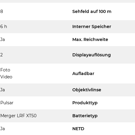
8
Sehfeld auf 100 m
6 h
Interner Speicher
Ja
Max. Reichweite
2
Displayauflösung
Foto
Aufladbar
Video
Ja
Objektivlinse
Pulsar
Produkttyp
Merger LRF XT50
Batterietyp
Ja
NETD