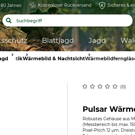
Kostenloser Rückversand
Sicheres & e
t 80 Jahren
tsschutz
Blattjagd
Jagd
Wal
agd
Optik
Wärmebild & Nachtsicht
Wärmebildferngläs
0
Pulsar Wärme
Robustes Gehäuse aus M
(Messbereich bis max. 1
Pixel-Pitch 12 µm. Dreis