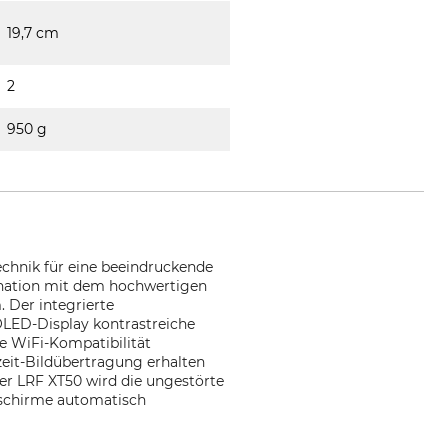
19,7 cm
2
950 g
chnik für eine beeindruckende
ination mit dem hochwertigen
 Der integrierte
LED-Display kontrastreiche
e WiFi-Kompatibilität
eit-Bildübertragung erhalten
er LRF XT50 wird die ungestörte
dschirme automatisch