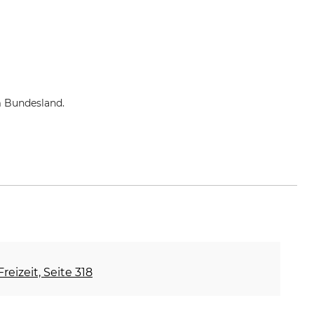
m Bundesland.
reizeit, Seite 318