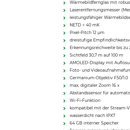
Wärmebildfernglas mit robu
Laserentfernungsmesser (Mes
leistungsfähiger Wärmebilds
NETD < 40 mK
Pixel-Pitch 12 µm
dreistufige Empfindlichkeits
Erkennungsreichweite bis zu
Sichtfeld 30,7 m auf 100 m
AMOLED-Display mit Auflösun
Foto- und Videoaufnahmefun
Germanium-Objektiv F50/1.0
max. digitaler Zoom 16 x
Abstandssensor für automatis
Wi-Fi-Funktion
kompatibel mit der Stream-V
wasserdicht nach IPX7
64 GB interner Speicher