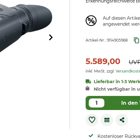
Erkennungsreichweite bis
Auf diesen Artik
angewendet wer
Artikel-Nr.:
9114905968
5.589,00
UV
inkl. MwSt. zzgl.
Versandkost
Lieferbar in 1-3 Werk
Nicht verfügbar in u
In den
Kostenloser Rückv