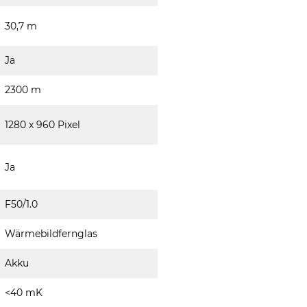
30,7 m
Ja
2300 m
1280 x 960 Pixel
Ja
F50/1.0
Wärmebildfernglas
Akku
<40 mK