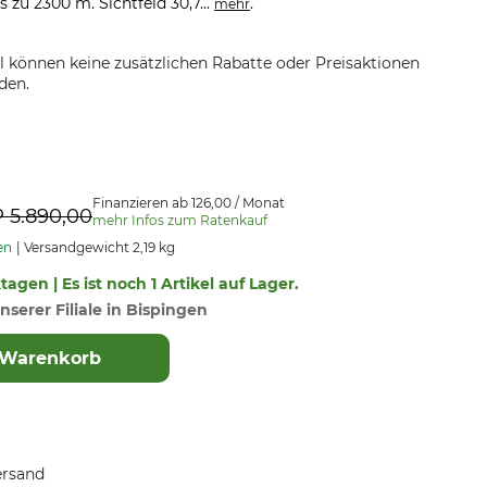
 zu 2300 m. Sichtfeld 30,7...
.
mehr
el können keine zusätzlichen Rabatte oder Preisaktionen
den.
Finanzieren ab 126,00 / Monat
P
5.890,00
mehr Infos zum Ratenkauf
en
Versandgewicht 2,19 kg
tagen | Es ist noch 1 Artikel auf Lager.
nserer Filiale in Bispingen
 Warenkorb
ersand