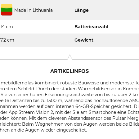
Made In Lithuania
Länge
14 cm
Batterieanzahl
7,2 cm
Gewicht
ARTIKELINFOS
mebildfernglas kombiniert robuste Bauweise und modernste Te
breitem Sehfeld. Durch den starken Wärmebildsensor in Komb
Sie von einer hohen Erkennungsreichweite von bis zu über 2 km.
eite Distanzen bis zu 1500 m, während das hochauflösende AMO
aufnahmen werden auf dem internen 64-GB-Speicher gesichert. Di
der App Stream Vision 2, mit der Sie am Smartphone eine Echtz
aden können. Mit dem cleveren Abstandssensor des Pulsar Merg
erleichtert: Beim Wegnehmen von den Augen werden beide Bil
ren an die Augen wieder eingeschaltet.