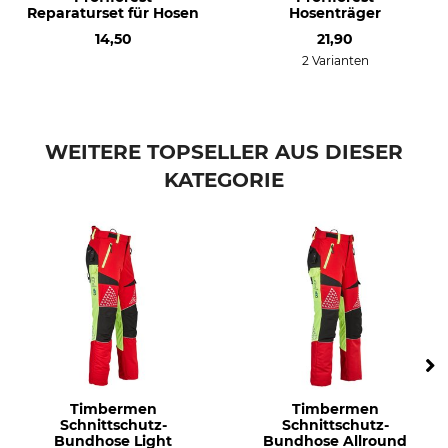
Reparaturset für Hosen
Hosenträger
Für
Herstellung
14,50
21,90
Damen
Made in Slovakia
2 Varianten
Farbe
Konfektionsgröße
rot
XXS
WEITERE TOPSELLER AUS DIESER
KATEGORIE
Timbermen
Timbermen
Schnittschutz-
Schnittschutz-
Bundhose Light
Bundhose Allround