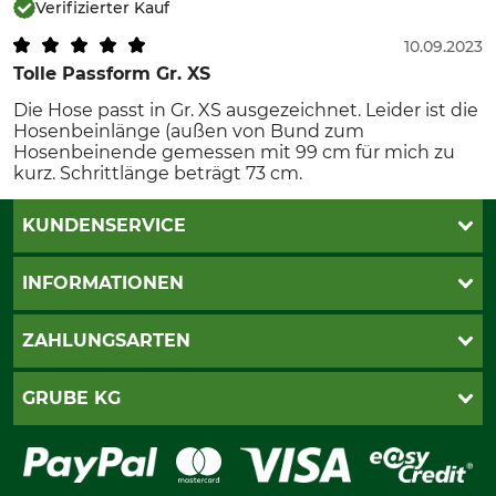
Verifizierter Kauf
10.09.2023
Tolle Passform Gr. XS
Die Hose passt in Gr. XS ausgezeichnet. Leider ist die
Hosenbeinlänge (außen von Bund zum
Hosenbeinende gemessen mit 99 cm für mich zu
kurz. Schrittlänge beträgt 73 cm.
KUNDENSERVICE
Live-Shopping
INFORMATIONEN
Katalogbestellung
Newsletter-Anmeldung
AGB
ZAHLUNGSARTEN
Kontakt
Impressum
Gewährleistung/Kostenvoranschlag
Datenschutz
PayPal
GRUBE KG
Seilwindenprüfung
Barrierefreiheit
Kreditkarte
Fragen und Antworten
Lieferung
Bankeinzug
Leitbild
Cookie-Einstellungen
Bestellung widerrufen
Ratenkauf
Karriere
Widerrufsbelehrung