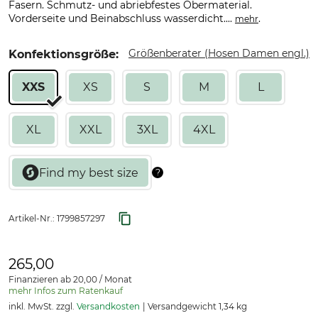
Fasern. Schmutz- und abriebfestes Obermaterial.
Vorderseite und Beinabschluss wasserdicht....
.
mehr
Größenberater (Hosen Damen engl.)
Konfektionsgröße:
XXS
XS
S
M
L
XL
XXL
3XL
4XL
Artikel-Nr.:
1799857297
265,00
Finanzieren ab 20,00 / Monat
mehr Infos zum Ratenkauf
inkl. MwSt. zzgl.
Versandkosten
Versandgewicht 1,34 kg