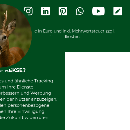
Rechnung
Termine
Widerrufsformular
Vorkasse
Ladengeschäft
Kostenloser Rückversand
Motorgeräteshop
Nachhaltigkeit
Über uns
Entsorgung und Umwelt
Community
Alle Preise in Euro und inkl. Mehrwertsteuer zzgl.
Datenschutz Print
International
Versandkosten.
Kooperationen
F KEKSE?
es und ähnliche Tracking-
um ihre Dienste
 verbessern und Werbung
en der Nutzer anzuzeigen.
erden personenbezogene
nen Ihre Einwilligung
die Zukunft widerrufen