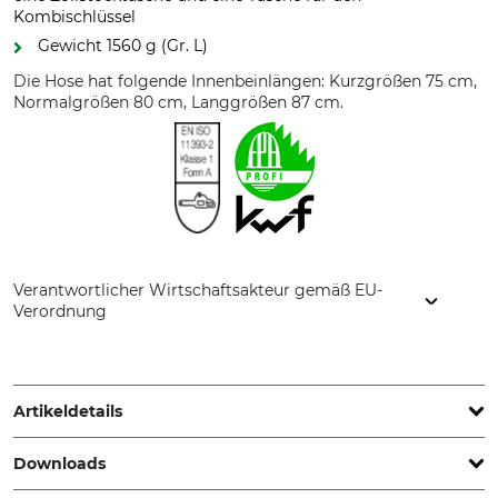
Kombischlüssel
Gewicht 1560 g (Gr. L)
Die Hose hat folgende Innenbeinlängen: Kurzgrößen 75 cm,
Normalgrößen 80 cm, Langgrößen 87 cm.
Verantwortlicher Wirtschaftsakteur gemäß EU-
Verordnung
PROFIFOREST s.r.o., Novohradská 1064, 99001 Veľký Krtíš,
Slovakia, www.profiforest.eu
Artikeldetails
Downloads
Norm
Schnittschutzform
EN ISO 11393-2
A