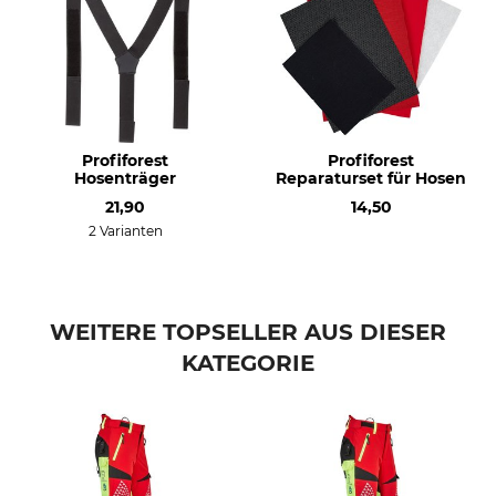
Waschen
Bleichen
40 °C Buntwäsche
Nicht bleichen
Trocknen
Bügeln
Nicht im Wäschetrockner
Bügeln bis 110 °C
trocknen
Profiforest
Profiforest
Hosenträger
Reparaturset für Hosen
Professionelle Textilpflege
Für
21,90
14,50
Nicht trockenreinigen
Herren
2 Varianten
Herstellung
Farbe
Made in Slovakia
rot
Konfektionsgröße
WEITERE TOPSELLER AUS DIESER
XS
KATEGORIE