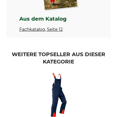
Blue Light
100% Polyamid
Oberstoff 2
Oberstoff 3
Aus dem Katalog
88% Polyester
100% Polyester
12% Elasthan
Fachkatalog, Seite 12
Futter
Futter 2
100% Polyester
65% Polyester
35% Baumwolle
WEITERE TOPSELLER AUS DIESER
Besatz
Schnittschutz
KATEGORIE
75% Polyamid
45% Polyethylenterephthalat
25% Polyester
35% Polypropylen
20% Polyethylen
Waschen
Bleichen
40 °C Buntwäsche
Nicht bleichen
Trocknen
Bügeln
Nicht im Wäschetrockner
Bügeln bis 110 °C
trocknen