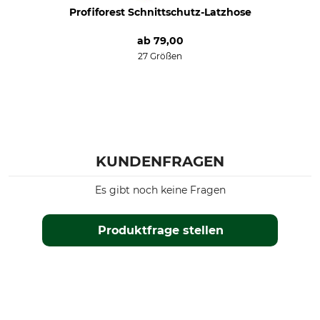
Profiforest Schnittschutz-Latzhose
Professionelle Textilpflege
Jahreszeit
Nicht trockenreinigen
Sommer
ab
79,00
27 Größen
Herstellung
Farbe
Made in Slovakia
blau
Konfektionsgröße
XS
KUNDENFRAGEN
Es gibt noch keine Fragen
Produktfrage stellen