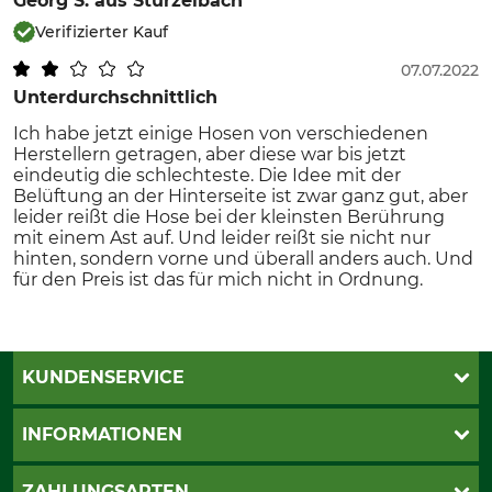
Georg S.
aus Stürzelbach
Verifizierter Kauf
07.07.2022
Unterdurchschnittlich
Ich habe jetzt einige Hosen von verschiedenen
Herstellern getragen, aber diese war bis jetzt
eindeutig die schlechteste. Die Idee mit der
Belüftung an der Hinterseite ist zwar ganz gut, aber
leider reißt die Hose bei der kleinsten Berührung
mit einem Ast auf. Und leider reißt sie nicht nur
hinten, sondern vorne und überall anders auch. Und
für den Preis ist das für mich nicht in Ordnung.
KUNDENSERVICE
Live-Shopping
INFORMATIONEN
Katalogbestellung
Newsletter-Anmeldung
AGB
ZAHLUNGSARTEN