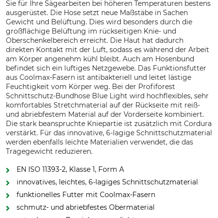
Sie für Ihre Sägearbeiten bei höheren Temperaturen bestens
ausgerüstet. Die Hose setzt neue Maßstäbe in Sachen
Gewicht und Belüftung. Dies wird besonders durch die
großflächige Belüftung im rückseitigen Knie- und
Oberschenkelbereich erreicht. Die Haut hat dadurch
direkten Kontakt mit der Luft, sodass es während der Arbeit
am Körper angenehm kühl bleibt. Auch am Hosenbund
befindet sich ein luftiges Netzgewebe. Das Funktionsfutter
aus Coolmax-Fasern ist antibakteriell und leitet lästige
Feuchtigkeit vom Körper weg. Bei der Profiforest
Schnittschutz-Bundhose Blue Light wird hochflexibles, sehr
komfortables Stretchmaterial auf der Rückseite mit reiß-
und abriebfestem Material auf der Vorderseite kombiniert.
Die stark beanspruchte Kniepartie ist zusätzlich mit Cordura
verstärkt. Für das innovative, 6-lagige Schnittschutzmaterial
werden ebenfalls leichte Materialien verwendet, die das
Tragegewicht reduzieren.
EN ISO 11393-2, Klasse 1, Form A
innovatives, leichtes, 6-lagiges Schnittschutzmaterial
funktionelles Futter mit Coolmax-Fasern
schmutz- und abriebfestes Obermaterial