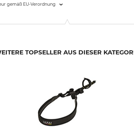
kteur gemäß EU-Verordnung
er Str. 20, 86669 Königsmoos, Germany, www.praezise-jagen.d
EITERE TOPSELLER AUS DIESER KATEGOR