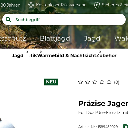
Kostenloser Rückversand
Sicheres & e
t 80 Jahren
tsschutz
Blattjagd
Jagd
Wal
Jagd
Optik
Wärmebild & Nachtsicht
Zubehör
NEU
0
Präzise Jage
Für Dual-Use-Einsatz mi
Artikel-Nr.:
1589452029