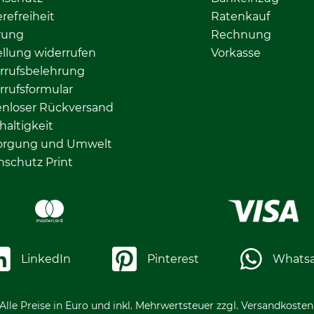
erefreiheit
Ratenkauf
rung
Rechnung
llung widerrufen
Vorkasse
rrufsbelehrung
rrufsformular
enloser Rückversand
altigkeit
orgung und Umwelt
nschutz Print
LinkedIn
Pinterest
Whats
Alle Preise in Euro und inkl. Mehrwertsteuer zzgl. Versandkosten