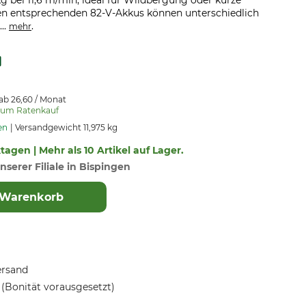
kg bei 11,6 m/min, ideal für Wildbergung oder kurze
den entsprechenden 82-V-Akkus können unterschiedlich
..
.
mehr
ab 26,60 / Monat
zum Ratenkauf
en
Versandgewicht 11,975 kg
ktagen | Mehr als 10 Artikel auf Lager.
nserer Filiale in Bispingen
 Warenkorb
ersand
(Bonität vorausgesetzt)