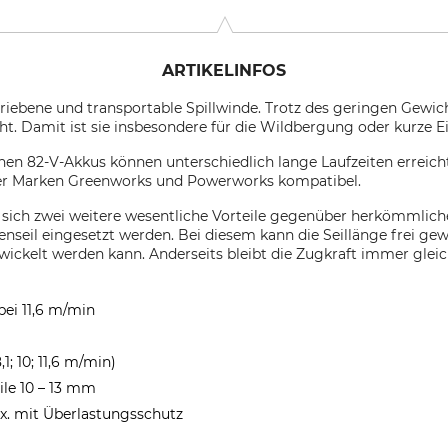
ARTIKELINFOS
riebene und transportable Spillwinde. Trotz des geringen Gewich
cht. Damit ist sie insbesondere für die Wildbergung oder kurze E
chen 82-V-Akkus können unterschiedlich lange Laufzeiten erreic
der Marken Greenworks und Powerworks kompatibel.
 sich zwei weitere wesentliche Vorteile gegenüber herkömmlic
enseil eingesetzt werden. Bei diesem kann die Seillänge frei gew
ewickelt werden kann. Anderseits bleibt die Zugkraft immer gleic
bei 11,6 m/min
; 10; 11,6 m/min)
ile 10 – 13 mm
x. mit Überlastungsschutz