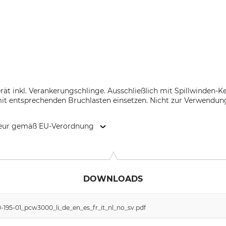
ät inkl. Verankerungschlinge. Ausschließlich mit Spillwinden-K
 entsprechenden Bruchlasten einsetzen. Nicht zur Verwendung
kteur gemäß EU-Verordnung
. 28, 6714 Nüziders, Austria, www.vonblon.cc
DOWNLOADS
195-01_pcw3000_li_de_en_es_fr_it_nl_no_sv.pdf