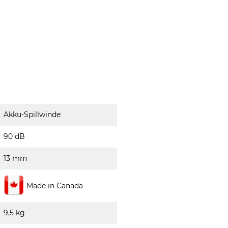
Akku-Spillwinde
90 dB
13 mm
Made in Canada
9,5 kg