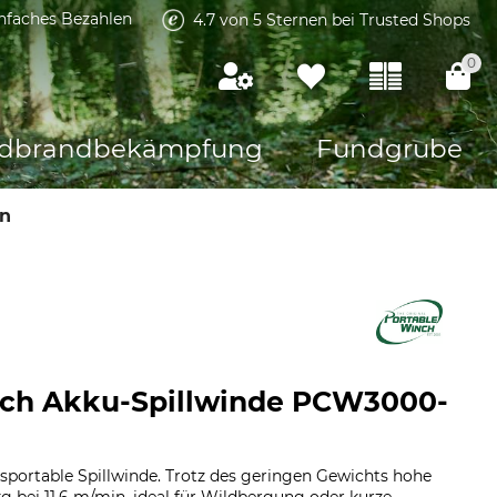
infaches Bezahlen
4.7 von 5 Sternen bei Trusted Shops
0
dbrandbekämpfung
Fundgrube
en
nch Akku-Spillwinde PCW3000-
sportable Spillwinde. Trotz des geringen Gewichts hohe