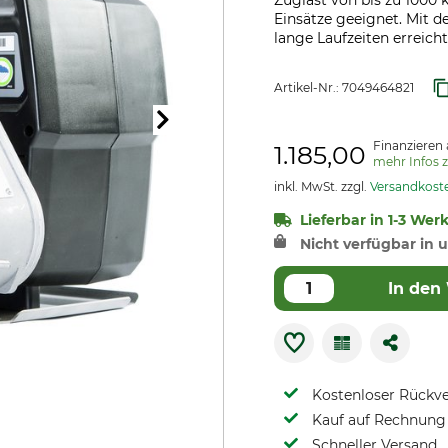
Zuglast von bis zu 1000 
Einsätze geeignet. Mit 
lange Laufzeiten erreicht.
Artikel-Nr.:
7049464821
Finanzieren 
1.185,00
mehr Infos 
inkl. MwSt. zzgl.
Versandkost
Lieferbar in 1-3 Wer
Nicht verfügbar in u
In den
Kostenloser Rückv
Kauf auf Rechnung 
Schneller Versand