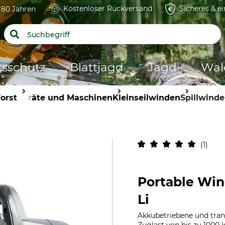
Kostenloser Rückversand
Sicheres & e
t 80 Jahren
tsschutz
Blattjagd
Jagd
Wal
orst
Geräte und Maschinen
Kleinseilwinden
Spillwind
1
Portable Wi
Li
Akkubetriebene und tran