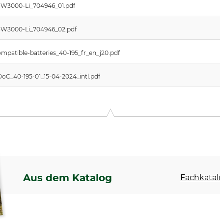
_PCW3000-Li_704946_01.pdf
_PCW3000-Li_704946_02.pdf
patible-batteries_40-195_fr_en_j20.pdf
oC_40-195-01_15-04-2024_intl.pdf
Aus dem Katalog
Fachkatal