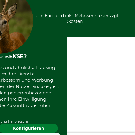
Nachhaltigkeit
Über uns
Entsorgung und Umwelt
Community
Alle Preise in Euro und inkl. Mehrwertsteuer zzgl.
Datenschutz Print
International
Versandkosten.
Kooperationen
F KEKSE?
es und ähnliche Tracking-
um ihre Dienste
 verbessern und Werbung
en der Nutzer anzuzeigen.
erden personenbezogene
nen Ihre Einwilligung
die Zukunft widerrufen
rung
Impressum
Konfigurieren