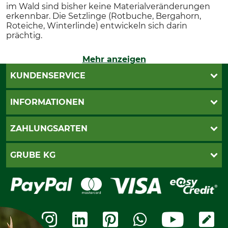
im Wald sind bisher keine Materialveränderungen
erkennbar. Die Setzlinge (Rotbuche, Bergahorn,
Roteiche, Winterlinde) entwickeln sich darin
prächtig.
Mehr anzeigen
KUNDENSERVICE
Live-Shopping
INFORMATIONEN
Katalogbestellung
Newsletter-Anmeldung
AGB
ZAHLUNGSARTEN
Kontakt
Impressum
Gewährleistung/Kostenvoranschlag
Datenschutz
PayPal
GRUBE KG
Seilwindenprüfung
Barrierefreiheit
Kreditkarte
Fragen und Antworten
Lieferung
Bankeinzug
Leitbild
Cookie-Einstellungen
Bestellung widerrufen
Ratenkauf
Karriere
Widerrufsbelehrung
Rechnung
Termine
Widerrufsformular
Vorkasse
Ladengeschäft
Kostenloser Rückversand
Motorgeräteshop