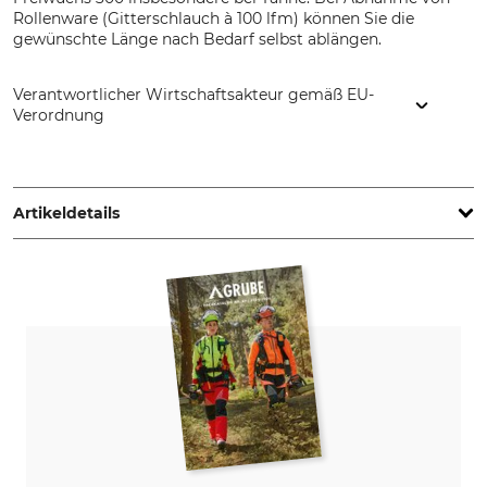
Rollenware
(Gitterschlauch à 100 lfm) können Sie die
gewünschte Länge nach Bedarf selbst ablängen.
Verantwortlicher Wirtschaftsakteur gemäß EU-
Verordnung
Grube KG, Hützeler Damm 38, 29646 Bispingen, Germany,
www.grube.de
Artikeldetails
Marke
Produkttyp
PlantaGard
Baumschutz-Gitterhülle
Modellbezeichnung
Freiwuchs