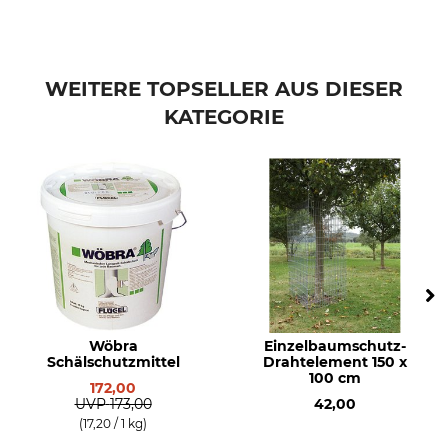
WEITERE TOPSELLER AUS DIESER
KATEGORIE
Wöbra
Einzelbaumschutz-
Schälschutzmittel
Drahtelement 150 x
100 cm
172,00
UVP
173,00
42,00
(17,20 / 1 kg)