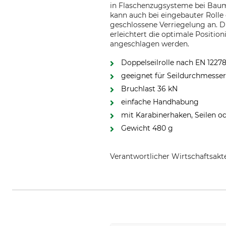
in Flaschenzugsysteme bei Baumpf
kann auch bei eingebauter Rolle
geschlossene Verriegelung an. Di
erleichtert die optimale Position
angeschlagen werden.
Doppelseilrolle nach EN 1227
geeignet für Seildurchmesse
Bruchlast 36 kN
einfache Handhabung
mit Karabinerhaken, Seilen o
Gewicht 480 g
Verantwortlicher Wirtschaftsa
Petzl Distribution, ZI Crolles , 