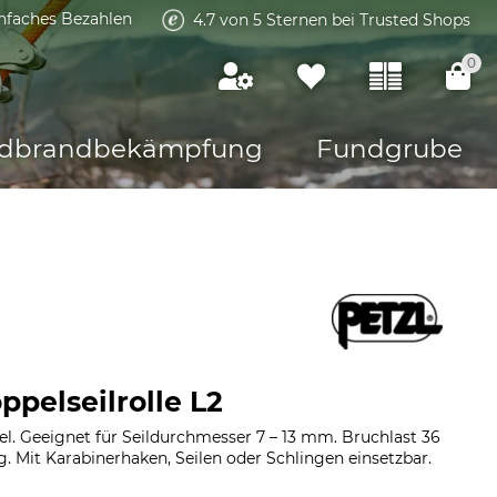
infaches Bezahlen
4.7 von 5 Sternen bei Trusted Shops
0
dbrandbekämpfung
Fundgrube
ppelseilrolle L2
el. Geeignet für Seildurchmesser 7 – 13 mm. Bruchlast 36
 Mit Karabinerhaken, Seilen oder Schlingen einsetzbar.