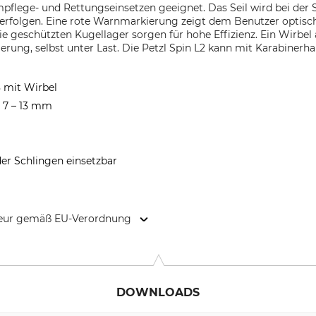
lege- und Rettungseinsetzen geeignet. Das Seil wird bei der Spi
 erfolgen. Eine rote Warnmarkierung zeigt dem Benutzer optisch
e geschützten Kugellager sorgen für hohe Effizienz. Ein Wirbel 
ierung, selbst unter Last. Die Petzl Spin L2 kann mit Karabinerh
8 mit Wirbel
r 7 – 13 mm
der Schlingen einsetzbar
kteur gemäß EU-Verordnung
Cidex 105A, 38920 Crolles, France, www.petzl.com
DOWNLOADS