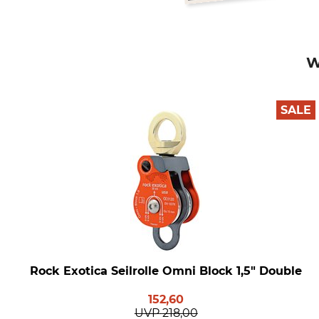
W
SALE
Rock Exotica Seilrolle Omni Block 1,5" Double
152,60
UVP
218,00