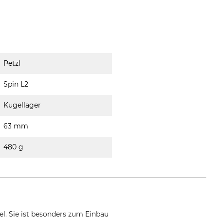
Petzl
Spin L2
Kugellager
63 mm
480 g
el. Sie ist besonders zum Einbau