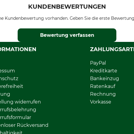
KUNDENBEWERTUNGEN
ne Kundenbewertung vorhanden. Geben Sie die erste Bewertung
Bewertung verfassen
ORMATIONEN
ZAHLUNGSART
PayPal
essum
Kreditkarte
nschutz
Bankeinzug
erefreiheit
Ratenkauf
rung
Rechnung
llung widerrufen
Vorkasse
rrufsbelehrung
rrufsformular
enloser Rückversand
altigkeit