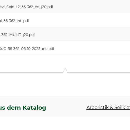
tzl_Spin-L2_56-362_en_j20.pdf
_56-362_intl.pdf
6-362_MULIT_j20.pdf
DoC_56-362_06-10-2025_intl.pdf
us dem Katalog
Arboristik & Seilkl