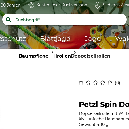
Kostenloser Rückversand
Sicheres & e
t 80 Jahren
tsschutz
Blattjagd
Jagd
Wal
Baumpflege
Seilrollen
Doppelseilrollen
0
Petzl Spin Do
Doppelseilrolle mit Wirb
kN. Einfache Handhabung.
Gewicht 480 g.