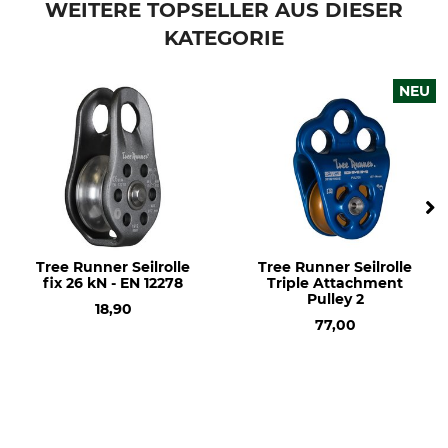
Bruchlast
Gewicht
WEITERE TOPSELLER AUS DIESER
23 kN
295 g
KATEGORIE
NEU
Tree Runner Seilrolle
Tree Runner Seilrolle
fix 26 kN - EN 12278
Triple Attachment
Pulley 2
18,90
77,00