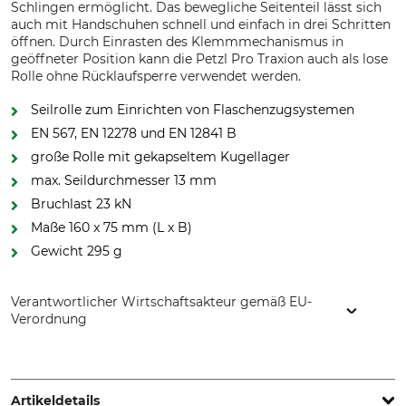
Schlingen ermöglicht. Das bewegliche Seitenteil lässt sich
auch mit Handschuhen schnell und einfach in drei Schritten
öffnen. Durch Einrasten des Klemmmechanismus in
geöffneter Position kann die Petzl Pro Traxion auch als lose
Rolle ohne Rücklaufsperre verwendet werden.
Seilrolle zum Einrichten von Flaschenzugsystemen
EN 567, EN 12278 und EN 12841 B
große Rolle mit gekapseltem Kugellager
max. Seildurchmesser 13 mm
Bruchlast 23 kN
Maße 160 x 75 mm (L x B)
Gewicht 295 g
Verantwortlicher Wirtschaftsakteur gemäß EU-
Verordnung
Petzl Distribution, ZI Crolles , Cidex 105A, 38920 Crolles,
France, www.petzl.com
Artikeldetails