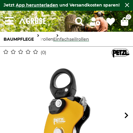
Jetzt
App herunterladen
und Versandkosten sparen!
0
BAUMPFLEGE
Seilrollen
Einfachseilrollen
0