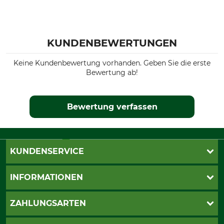
KUNDENBEWERTUNGEN
Keine Kundenbewertung vorhanden. Geben Sie die erste
Bewertung ab!
Bewertung verfassen
KUNDENSERVICE
Live-Shopping
INFORMATIONEN
Katalogbestellung
Newsletter-Anmeldung
AGB
ZAHLUNGSARTEN
Kontakt
Impressum
Gewährleistung/Kostenvoranschlag
Datenschutz