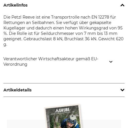
Artikelinfos
Die Petzl Reeve ist eine Transportrolle nach EN 12278 für
Rettungen an Seilbahnen. Sie verfügt über gekapselte
Kugellager und dadurch einen hohen Wirkungsgrad von 95
%. Die Rolle ist für Seildurchmesser von 7 mm bis 13 mm
geeignet. Gebrauchslast 8 kN, Bruchlast 36 kN. Gewicht 620
g.
Verantwortlicher Wirtschaftsakteur gemäß EU-
Verordnung
Petzl Distribution, ZI Crolles , Cidex 105A, 38920 Crolles,
France, www.petzl.com
Artikeldetails
Norm
Marke
EN 12278
Petzl
Produkttyp
Modellbezeichnung