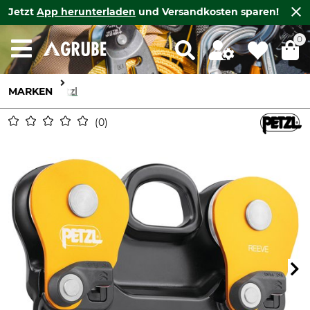
Jetzt
App herunterladen
und Versandkosten sparen!
0
MARKEN
Petzl
0