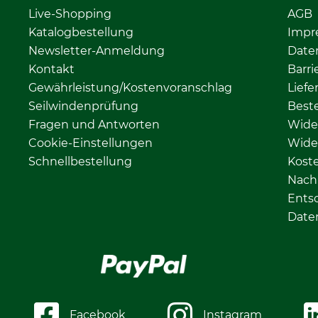
Live-Shopping
AGB
Katalogbestellung
Impr
Newsletter-Anmeldung
Date
Kontakt
Barri
Gewährleistung/Kostenvoranschlag
Liefe
Seilwindenprüfung
Beste
Fragen und Antworten
Wide
Cookie-Einstellungen
Wide
Schnellbestellung
Kost
Nachh
Ents
Date
Facebook
Instagram