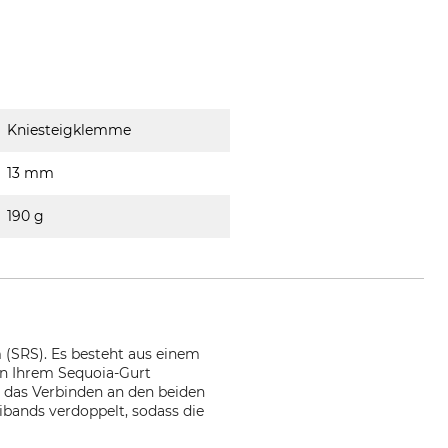
Kniesteigklemme
13 mm
190 g
 (SRS). Es besteht aus einem
an Ihrem Sequoia-Gurt
 das Verbinden an den beiden
ands verdoppelt, sodass die