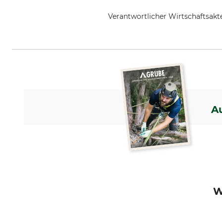
Verantwortlicher Wirtschaftsa
Petzl Distribution, ZI Crolles , 
A
W