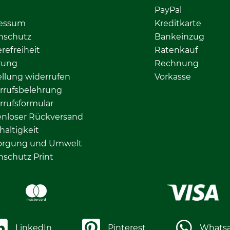
PayPal
essum
Kreditkarte
nschutz
Bankeinzug
erefreiheit
Ratenkauf
rung
Rechnung
llung widerrufen
Vorkasse
rrufsbelehrung
rrufsformular
enloser Rückversand
altigkeit
orgung und Umwelt
nschutz Print
LinkedIn
Pinterest
Whats