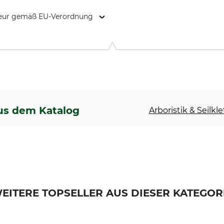
kteur gemäß EU-Verordnung
Cidex 105A, 38920 Crolles, France, www.petzl.com
us dem Katalog
Arboristik & Seilkl
EITERE TOPSELLER AUS DIESER KATEGOR