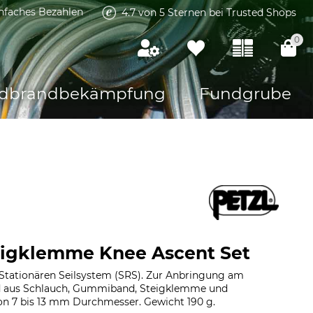
infaches Bezahlen
4.7 von 5 Sternen bei Trusted Shops
0
dbrandbekämpfung
Fundgrube
eigklemme Knee Ascent Set
m Stationären Seilsystem (SRS). Zur Anbringung am
d aus Schlauch, Gummiband, Steigklemme und
 von 7 bis 13 mm Durchmesser. Gewicht 190 g.