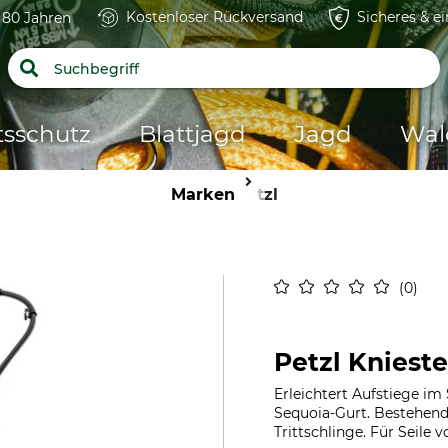
Kostenloser Rückversand
Sicheres & e
t 80 Jahren
tsschutz
Blattjagd
Jagd
Wal
Marken
Petzl
0
Petzl Kniest
Erleichtert Aufstiege i
Sequoia-Gurt. Bestehen
Trittschlinge. Für Seile