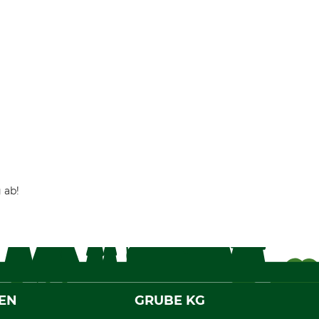
 ab!
EN
GRUBE KG