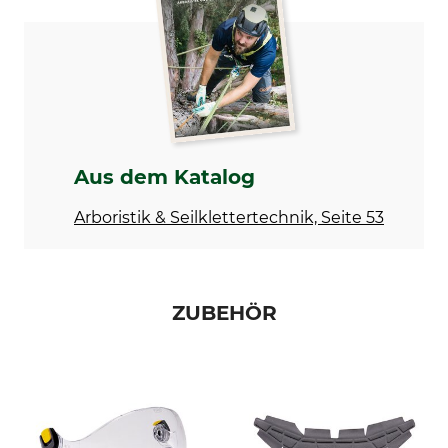
Produkttyp
Modellbezeichnung
Konformitätserklärung | EU_DoC_94-977.pdf
Kletterhelm
Strato Vent
Kopfumfang
Farbe
53-63 cm
weiß
Aus dem Katalog
Arboristik & Seilklettertechnik, Seite 53
ZUBEHÖR