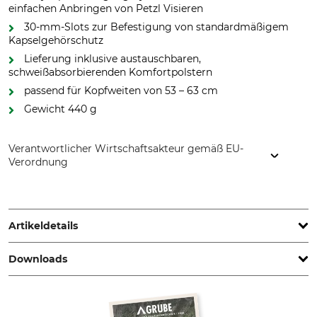
einfachen Anbringen von Petzl Visieren
30-mm-Slots zur Befestigung von standardmäßigem
Kapselgehörschutz
Lieferung inklusive austauschbaren,
schweißabsorbierenden Komfortpolstern
passend für Kopfweiten von 53 – 63 cm
Gewicht 440 g
Verantwortlicher Wirtschaftsakteur gemäß EU-
Verordnung
Petzl Distribution, ZI Crolles , Cidex 105A, 38920 Crolles,
France, www.petzl.com
Artikeldetails
Downloads
Norm
Marke
EN 12492
Petzl
EN 397
Bedienungsanleitung | Manual_94-977_intl.pdf