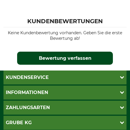
KUNDENBEWERTUNGEN
Keine Kundenbewertung vorhanden. Geben Sie die erste
Bewertung ab!
Bewertung verfassen
KUNDENSERVICE
Live-Shopping
INFORMATIONEN
Katalogbestellung
Newsletter-Anmeldung
AGB
ZAHLUNGSARTEN
Kontakt
Impressum
Gewährleistung/Kostenvoranschlag
Datenschutz
PayPal
GRUBE KG
Seilwindenprüfung
Barrierefreiheit
Kreditkarte