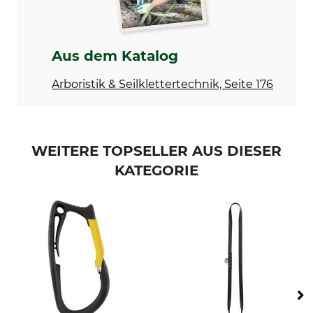
Bruchlast geöffnet
Verschluss
10 kN
sonstige
Bauform
Material
Aus dem Katalog
Handballenkarabiner
Aluminium
Arboristik & Seilklettertechnik, Seite 176
Länge
Breite
160 mm
72 mm
Öffnung
Gewicht
WEITERE TOPSELLER AUS DIESER
23 mm
160 g
KATEGORIE