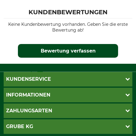
KUNDENBEWERTUNGEN
Keine Kundenbewertung vorhanden. Geben Sie die erste
Bewertung ab!
Bewertung verfassen
KUNDENSERVICE
Live-Shopping
INFORMATIONEN
Katalogbestellung
Newsletter-Anmeldung
AGB
ZAHLUNGSARTEN
Kontakt
Impressum
Gewährleistung/Kostenvoranschlag
Datenschutz
PayPal
GRUBE KG
Seilwindenprüfung
Barrierefreiheit
Kreditkarte