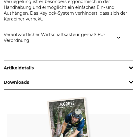
Verriegelung ist er besonders ergonomisch in der
Handhabung und ermöglicht ein einfaches Ein- und
Aushängen. Das Keylock-System verhindert, dass sich der
Karabiner verhakt.
Verantwortlicher Wirtschaftsakteur gemäß EU-
Verordnung
Petzl Distribution, ZI Crolles , Cidex 105A, 38920 Crolles,
France, www.petzl.com
Artikeldetails
Downloads
Norm
Marke
EN 362
Petzl
Bedienungsanleitung | Manual_71-384_intl.pdf
Produkttyp
Modellbezeichnung
Karabiner
Eashook Open 2-fach
Konformitätserklärung | EU-DoC_71-384_26-06-2023_intl.pdf
Bruchlast vertikal
Bruchlast horizontal
25 kN
8 kN