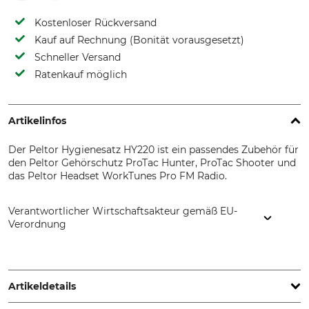
Kostenloser Rückversand
Kauf auf Rechnung (Bonität vorausgesetzt)
Schneller Versand
Ratenkauf möglich
Artikelinfos
Der Peltor Hygienesatz HY220 ist ein passendes Zubehör für
den Peltor Gehörschutz ProTac Hunter, ProTac Shooter und
das Peltor Headset WorkTunes Pro FM Radio.
Verantwortlicher Wirtschaftsakteur gemäß EU-
Verordnung
3M Germany GmbH, Carl-Schurz-Str. 1, 41460 Neuss,
Germany, www.3mGermany.de
Artikeldetails