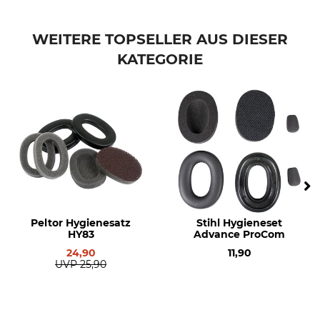
Marke
Produkttyp
Peltor
Hygienesatz
WEITERE TOPSELLER AUS DIESER
KATEGORIE
Modellbezeichnung
Hersteller-Artikel-Nr.
HY220
7100101874=HY220
Peltor Hygienesatz
Stihl Hygieneset
HY83
Advance ProCom
24,90
11,90
UVP
25,90