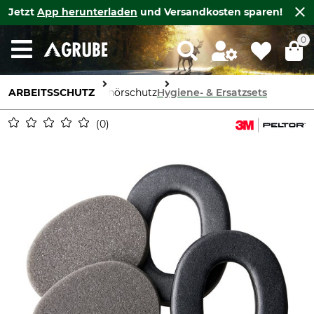
Jetzt
App herunterladen
und Versandkosten sparen!
0
ARBEITSSCHUTZ
Gehörschutz
Hygiene- & Ersatzsets
0