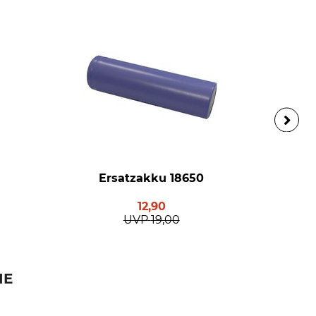
Ersatzakku 18650
12,90
UVP
19,00
IE