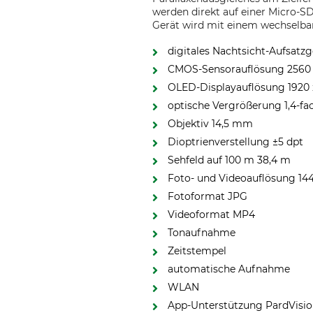
werden direkt auf einer Micro-S
Gerät wird mit einem wechselbar
digitales Nachtsicht-Aufsatz
CMOS-Sensorauflösung 2560 x
OLED-Displayauflösung 1920 x
optische Vergrößerung 1,4-fa
Objektiv 14,5 mm
Dioptrienverstellung ±5 dpt
Sehfeld auf 100 m 38,4 m
Foto- und Videoauflösung 144
Fotoformat JPG
Videoformat MP4
Tonaufnahme
Zeitstempel
automatische Aufnahme
WLAN
App-Unterstützung PardVisi