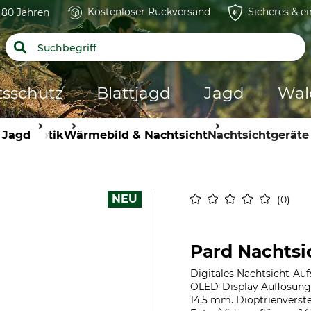
Kostenloser Rückversand
Sicheres & e
t 80 Jahren
tsschutz
Blattjagd
Jagd
Wal
Jagd
Optik
Wärmebild & Nachtsicht
Nachtsichtgeräte
NEU
0
Pard Nachtsi
Digitales Nachtsicht-Auf
OLED-Display Auflösung 1
14,5 mm. Dioptrienverste