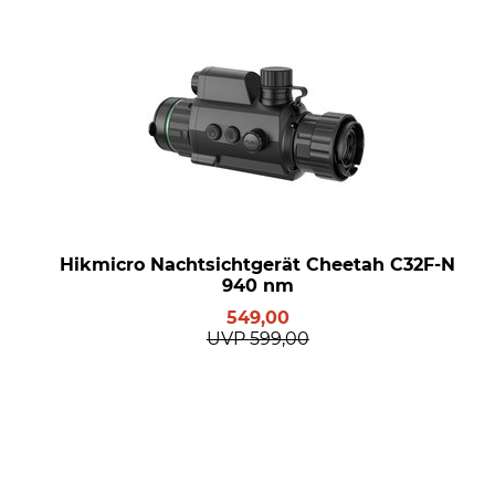
Hikmicro Nachtsichtgerät Cheetah C32F-N
940 nm
549,00
UVP
599,00