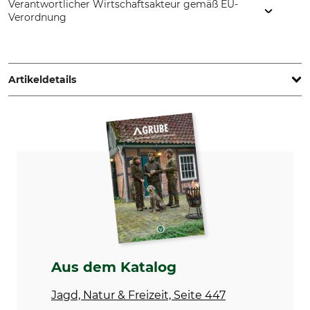
Verantwortlicher Wirtschaftsakteur gemäß EU-
Verordnung
OUTDOG GmbH, Lüneburger Str. 210, 21423 Winsen,
Germany, www.outdog.org
Artikeldetails
Marke
Produkttyp
Outdog
Sauenschutzweste
Modellbezeichnung
Herstellung
für Rüden
Made in Germany
Aus dem Katalog
Jagd, Natur & Freizeit, Seite 447