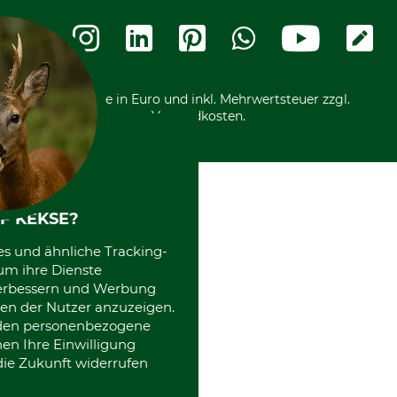
Widerrufsbelehrung
Rechnung
Termine
Widerrufsformular
Vorkasse
Ladengeschäft
Kostenloser Rückversand
Motorgeräteshop
Nachhaltigkeit
Über uns
Entsorgung und Umwelt
Community
Alle Preise in Euro und inkl. Mehrwertsteuer zzgl.
Datenschutz Print
International
Versandkosten.
Kooperationen
F KEKSE?
es und ähnliche Tracking-
um ihre Dienste
 verbessern und Werbung
en der Nutzer anzuzeigen.
erden personenbezogene
nen Ihre Einwilligung
die Zukunft widerrufen