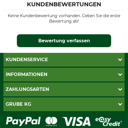
KUNDENBEWERTUNGEN
Keine Kundenbewertung vorhanden. Geben Sie die erste
Bewertung ab!
Bewertung verfassen
KUNDENSERVICE
Live-Shopping
INFORMATIONEN
Katalogbestellung
Newsletter-Anmeldung
AGB
ZAHLUNGSARTEN
Kontakt
Impressum
Gewährleistung/Kostenvoranschlag
Datenschutz
PayPal
GRUBE KG
Seilwindenprüfung
Barrierefreiheit
Kreditkarte
Fragen und Antworten
Lieferung
Bankeinzug
Leitbild
Cookie-Einstellungen
Bestellung widerrufen
Ratenkauf
Karriere