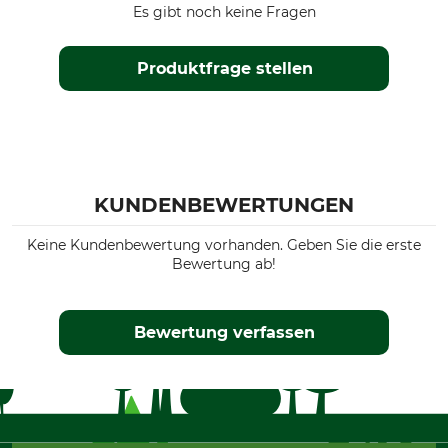
Es gibt noch keine Fragen
35% Baumwolle
Beschichtung
Waschen
Produktfrage stellen
100% Polyurethan
30 °C Buntwäsche
Bleichen
Trocknen
Nicht bleichen
Nicht im Wäschetrockner
trocknen
Bügeln
Professionelle Textilpflege
KUNDENBEWERTUNGEN
Nicht bügeln
Nicht trockenreinigen
Keine Kundenbewertung vorhanden. Geben Sie die erste
Atmungsaktivität
Für
Bewertung ab!
hoch
Kinder
Passform
Wasserdichtigkeit
Bewertung verfassen
regular
wasserdicht
Winddichtigkeit
Farbe
winddicht
marine-marine