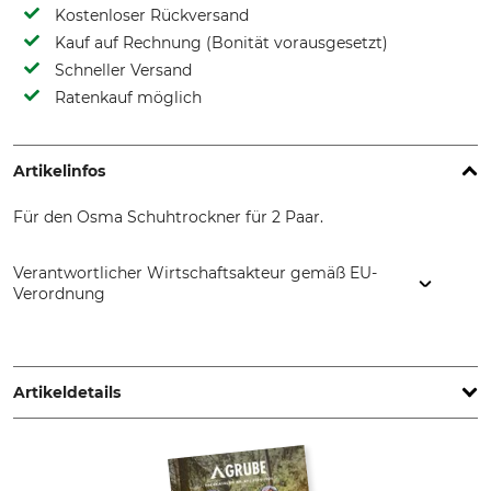
Kostenloser Rückversand
Kauf auf Rechnung (Bonität vorausgesetzt)
Schneller Versand
Ratenkauf möglich
Artikelinfos
Für den Osma Schuhtrockner für 2 Paar.
Verantwortlicher Wirtschaftsakteur gemäß EU-
Verordnung
OSMA Trocknersysteme GmbH, Untervocken 15, 9821
Obervellach, Austria, www.osma.at
Artikeldetails
Marke
Produkttyp
Osma
Standfuß