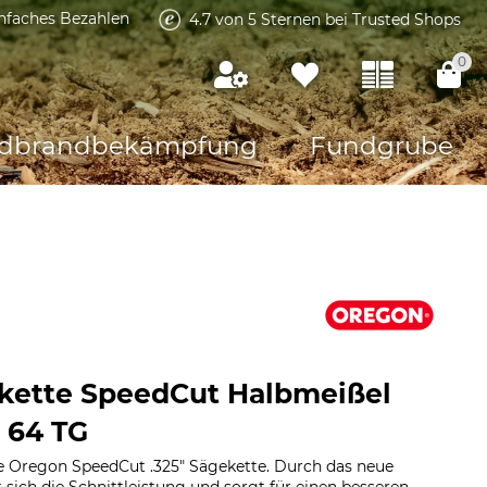
infaches Bezahlen
4.7 von 5 Sternen bei Trusted Shops
0
dbrandbekämpfung
Fundgrube
kette SpeedCut Halbmeißel
, 64 TG
ie Oregon SpeedCut .325" Sägekette. Durch das neue