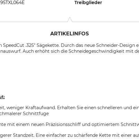
95TXL064E
Treibglieder
ARTIKELINFOS
n SpeedCut .325" Sägekette. Durch das neue Schneider-Design er
anauswurf. Auch erhöht sich die Schneidegeschwindigkeit mit d
ut:
, weniger Kraftaufwand. Erhalten Sie einen schnelleren und ein
chmalerer Schnittfuge
ante mit einem neuen Präzisionsschliff und optimiertem Schnitt
ngerer Standzeit. Eine einfacher zu schärfende Kette mit einer a