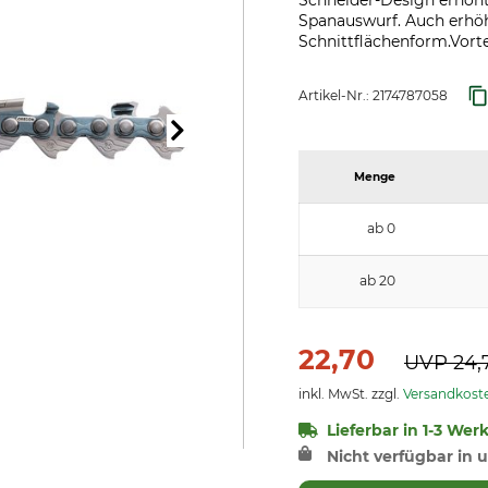
Schneider-Design erhöht 
Spanauswurf. Auch erhöh
Schnittflächenform.Vortei
Artikel-Nr.:
2174787058
Menge
ab 0
ab 20
22,70
UVP
24,
inkl. MwSt. zzgl.
Versandkost
Lieferbar in 1-3 Wer
Nicht verfügbar in u