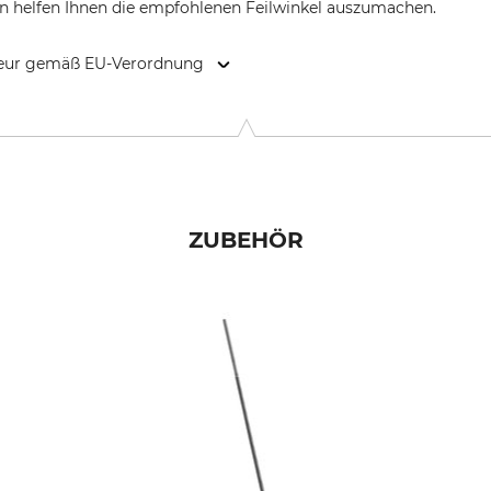
n helfen Ihnen die empfohlenen Feilwinkel auszumachen.
kteur gemäß EU-Verordnung
-Str. 4, 70736 Fellbach, Germany, www.oregonproducts.com
ZUBEHÖR