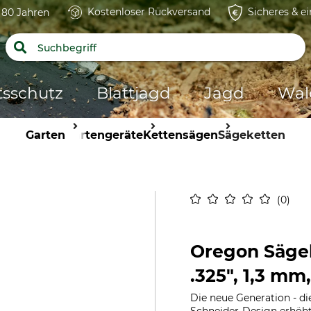
Kostenloser Rückversand
Sicheres & e
t 80 Jahren
tsschutz
Blattjagd
Jagd
Wal
Garten
Gartengeräte
Kettensägen
Sägeketten
0
Oregon Säge
.325", 1,3 mm
Die neue Generation - d