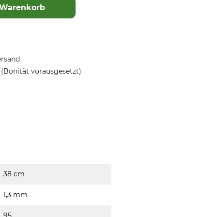
 Warenkorb
ersand
(Bonität vorausgesetzt)
38 cm
1,3 mm
95