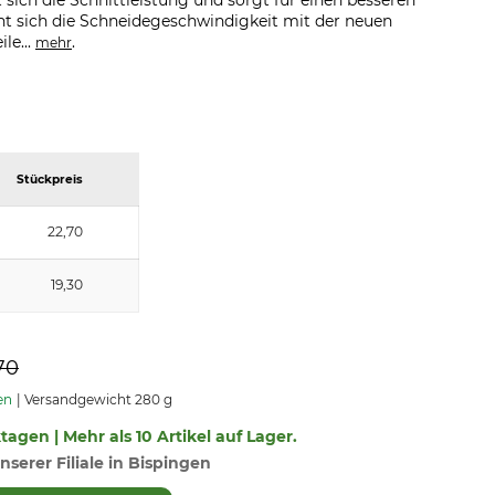
sich die Schnittleistung und sorgt für einen besseren
t sich die Schneidegeschwindigkeit mit der neuen
le...
.
mehr
Stückpreis
22,70
19,30
70
en
Versandgewicht 280 g
ktagen | Mehr als 10 Artikel auf Lager.
nserer Filiale in Bispingen