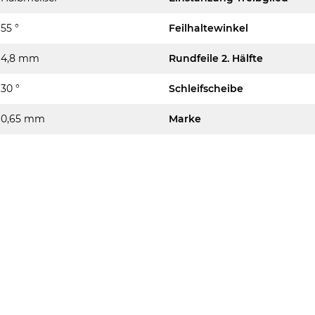
55 °
Feilhaltewinkel
4,8 mm
Rundfeile 2. Hälfte
30 °
Schleifscheibe
0,65 mm
Marke