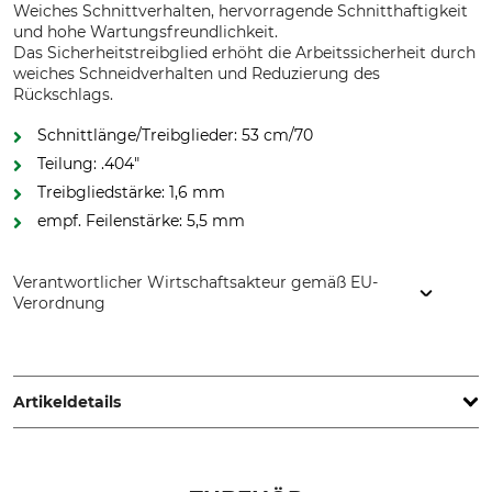
Weiches Schnittverhalten, hervorragende Schnitthaftigkeit
und hohe Wartungsfreundlichkeit.
Das Sicherheitstreibglied erhöht die Arbeitssicherheit durch
weiches Schneidverhalten und Reduzierung des
Rückschlags.
Schnittlänge/Treibglieder: 53 cm/70
Teilung: .404"
Treibgliedstärke: 1,6 mm
empf. Feilenstärke: 5,5 mm
Verantwortlicher Wirtschaftsakteur gemäß EU-
Verordnung
Oregon Tool GmbH, Lise-Meitner-Str. 4, 70736 Fellbach,
Germany, www.oregonproducts.com
Artikeldetails
Teilung
Schnittlänge
.404"
53 cm