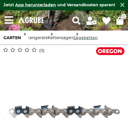
Jetzt
App herunterladen
und Versandkosten sparen!
0
GARTEN
Gartengeräte
Kettensägen
Sägeketten
0