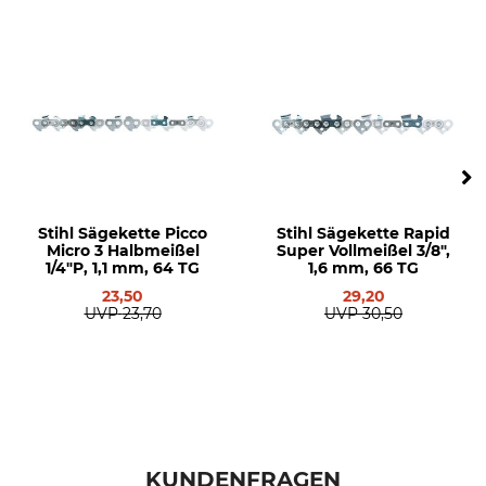
Modellbezeichnung
Hersteller-Artikel-Nr.
ControlCut Halbmeißel .404",
27P-070E
1,6 mm, 70 TG
Treibglieder
70
Stihl Sägekette Picco
Stihl Sägekette Rapid
Micro 3 Halbmeißel
Super Vollmeißel 3/8",
1/4"P, 1,1 mm, 64 TG
1,6 mm, 66 TG
23,50
29,20
UVP
23,70
UVP
30,50
KUNDENFRAGEN