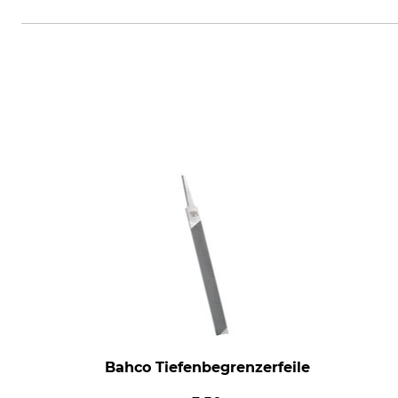
Oregon Tool GmbH, Lise-Meitner
Bahco Tiefenbegrenzerfeile