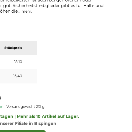
albmeißelketten ist auch bei gefrorenem oder
gut. Sicherheitstreibglieder gibt es für Halb- und
öhen die...
.
mehr
Stückpreis
18,10
15,40
0
en
Versandgewicht 215 g
ktagen | Mehr als 10 Artikel auf Lager.
nserer Filiale in Bispingen