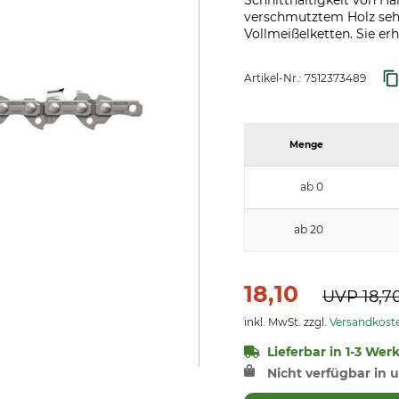
Schnitthaltigkeit von H
verschmutztem Holz sehr 
Vollmeißelketten. Sie erh
Artikel-Nr.:
7512373489
Menge
ab 0
ab 20
18,10
UVP
18,7
inkl. MwSt. zzgl.
Versandkost
Lieferbar in 1-3 Wer
Nicht verfügbar in u