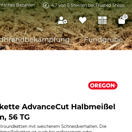
infaches Bezahlen
4.7 von 5 Sternen bei Trusted Shops
0
dbrandbekämpfung
Fundgrube
kette AdvanceCut Halbmeißel
m, 56 TG
llroundketten mit weicherem Schneidverhalten. Die