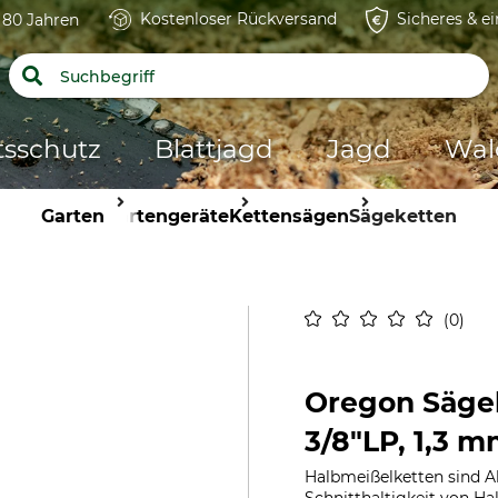
Kostenloser Rückversand
Sicheres & e
t 80 Jahren
tsschutz
Blattjagd
Jagd
Wal
Garten
Gartengeräte
Kettensägen
Sägeketten
0
Oregon Säge
3/8"LP, 1,3 m
Halbmeißelketten sind A