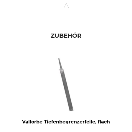
-Str. 4, 70736 Fellbach, Germany, www.oregonproducts.com
ZUBEHÖR
Vallorbe Tiefenbegrenzerfeile, flach