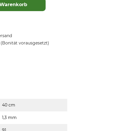
 Warenkorb
ersand
(Bonität vorausgesetzt)
40 cm
1,3 mm
91