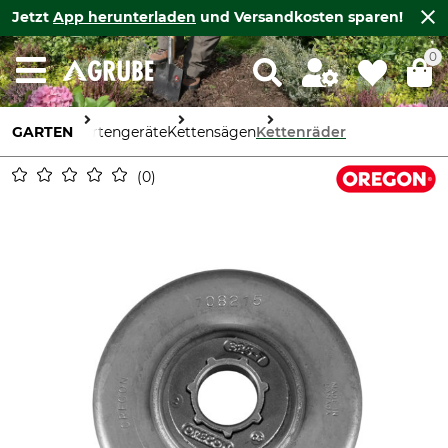
Jetzt
App herunterladen
und Versandkosten sparen!
0
GARTEN
Gartengeräte
Kettensägen
Kettenräder
0