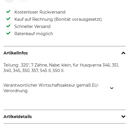
Kostenloser Rückversand
Kauf auf Rechnung (Bonität vorausgesetzt)
Schneller Versand
Ratenkauf möglich
Artikelinfos
Teilung: .325", 7 Zähne, Nabe: klein, für Husqvarna 346, 351,
340, 345, 350, 357, 545 II, 550 II.
Verantwortlicher Wirtschaftsakteur gemäß EU-
Verordnung
Oregon Tool GmbH, Lise-Meitner-Str. 4, 70736 Fellbach,
Germany, www.oregonproducts.com
Artikeldetails