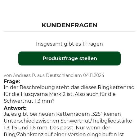
Produkttyp
Kettenradtyp
Ringkettenrad
R
KUNDENFRAGEN
Hersteller-Artikel-Nr.
Anzahl Zähne
108215XSF
7
Insgesamt gibt es 1 Fragen
Produktfrage stellen
von Andreas P. aus Deutschland am 04.11.2024
Frage:
In der Beschreibung steht das dieses Ringkettenrad
für die Husqvarna Mark 2 ist. Also auch für die
Schwertnut 1,3 mm?
Antwort:
Ja, es gibt bei neuen Kettenrädern .325“ keinen
Unterschied zwischen Schwertnut/Treibgliedstärke
1,3, 1,5 und 1,6 mm. Das passt. Nur wenn der
Ring/Zahnkranz auf einer Version eingelaufen ist