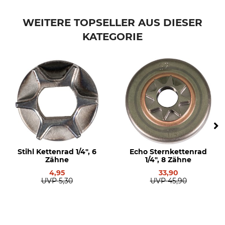
Teilung
Nabe
.325"
klein
WEITERE TOPSELLER AUS DIESER
KATEGORIE
Marke
Sägenmarke
Oregon
Husqvarna
Sägenmodell
Nadellager
Husqvarna 351
Nein
Husqvarna 355
Husqvarna 340
Husqvarna 345
Husqvarna 346
Husqvarna 350
Husqvarna 353
Stihl Kettenrad 1/4", 6
Echo Sternkettenrad
Husqvarna 357
Zähne
1/4", 8 Zähne
Husqvarna 359
4,95
33,90
UVP
5,30
UVP
45,90
Husqvarna 445
Husqvarna 450
Husqvarna 545 II
Husqvarna 550 II