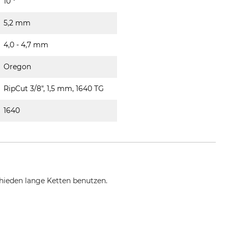
10 °
5,2 mm
4,0 - 4,7 mm
Oregon
RipCut 3/8", 1,5 mm, 1640 TG
1640
chieden lange Ketten benutzen.