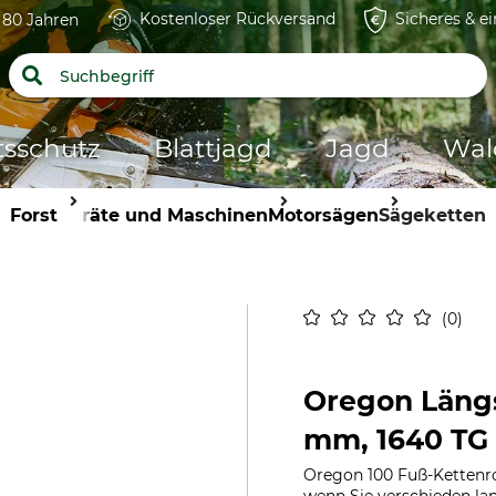
Kostenloser Rückversand
Sicheres & e
t 80 Jahren
tsschutz
Blattjagd
Jagd
Wal
Forst
Geräte und Maschinen
Motorsägen
Sägeketten
0
Oregon Längss
mm, 1640 TG
Oregon 100 Fuß-Kettenrol