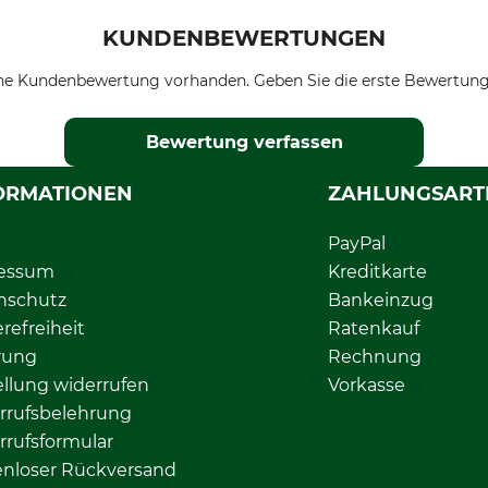
KUNDENBEWERTUNGEN
ne Kundenbewertung vorhanden. Geben Sie die erste Bewertung
Bewertung verfassen
ORMATIONEN
ZAHLUNGSART
PayPal
essum
Kreditkarte
nschutz
Bankeinzug
erefreiheit
Ratenkauf
rung
Rechnung
llung widerrufen
Vorkasse
rrufsbelehrung
rrufsformular
enloser Rückversand