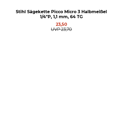
Stihl Sägekette Picco Micro 3 Halbmeißel
1/4"P, 1,1 mm, 64 TG
23,50
UVP
23,70