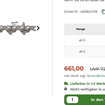
wenn Sie verschieden la
Artikel-Nr.:
4636824758
Menge
ab 0
ab 2
661,00
UVP
7
inkl. MwSt. zzgl.
Versandkost
Lieferbar in 1-3 Wer
Nicht verfügbar in u
In den