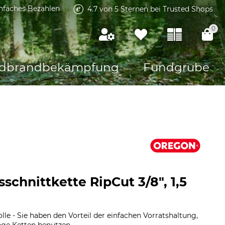
infaches Bezahlen
4.7 von 5 Sternen bei Trusted Shops
0
dbrandbekämpfung
Fundgrube
chnittkette RipCut 3/8", 1,5
le - Sie haben den Vorteil der einfachen Vorratshaltung,