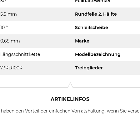
50 °
Feilhaltewinkel
5,5 mm
Rundfeile 2. Hälfte
10 °
Schleifscheibe
0,65 mm
Marke
Längsschnittkette
Modellbezeichnung
73RD100R
Treibglieder
ARTIKELINFOS
 haben den Vorteil der einfachen Vorratshaltung, wenn Sie vers