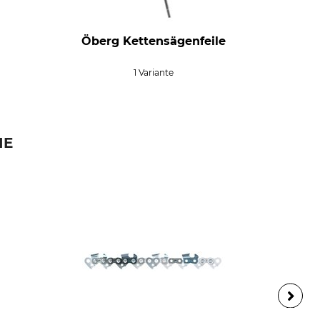
Öberg Kettensägenfeile
1 Variante
IE