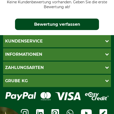
Keine Kundenbewertung vorhanden. Geben Sie die erste
Bewertung ab!
Bewertung verfassen
KUNDENSERVICE
Live-Shopping
INFORMATIONEN
Katalogbestellung
Newsletter-Anmeldung
AGB
ZAHLUNGSARTEN
Kontakt
Impressum
Gewährleistung/Kostenvoranschlag
Datenschutz
PayPal
GRUBE KG
Seilwindenprüfung
Barrierefreiheit
Kreditkarte
Fragen und Antworten
Lieferung
Bankeinzug
Leitbild
Cookie-Einstellungen
Bestellung widerrufen
Ratenkauf
Karriere
Widerrufsbelehrung
Rechnung
Termine
Widerrufsformular
Vorkasse
Ladengeschäft