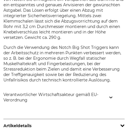
ein entspanntes und genaues Anvisieren der gewünschten
Astgabel. Das Lösen erfolgt über einen Abzug mit
integrierter Sicherheitsverriegelung. Mittels zwei
Klemmschalen lässt sich die Abzugsvorrichtung auf dem
Rohr mit 3,2 cm Durchmesser montieren und durch einen
Knebelverschluss leicht montieren und in der Höhe
versetzen. Gewicht ca. 290 g.
Durch die Verwendung des Notch Big Shot Triggers kann
der Arbeitsschutz in mehreren Punkten verbessert werden,
so z. B. bei der Ergonomie durch Wegfall statischer
Muskelhaltekraft und Fingerbelastungen, bei der
Stressreduktion beim Zielen und damit eine Verbesserung
der Treffgenauigkeit sowie bei der Reduzierung des
Unfallrisikos durch technisch kontrollierte Auslösung.
Verantwortlicher Wirtschaftsakteur gemäß EU-
Verordnung
Grube KG, Hützeler Damm 38, 29646 Bispingen, Germany,
www.grube.de
Artikeldetails