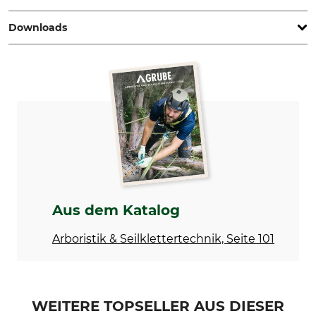
Downloads
Marke
Gewicht
Notch
290 g
Bedienungsanleitung | Manual_Notch-Big-Shot-Trigger_71-451-05_intl_09022023.pdf
Aus dem Katalog
Arboristik & Seilklettertechnik, Seite 101
WEITERE TOPSELLER AUS DIESER