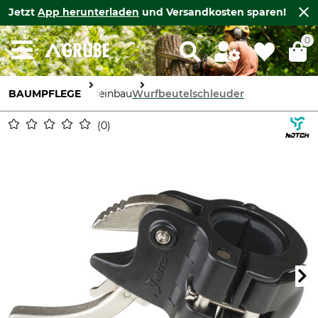
Jetzt
App herunterladen
und Versandkosten sparen!
0
BAUMPFLEGE
Seileinbau
Wurfbeutelschleuder
0