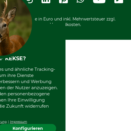
Kostenloser Rückversand
Motorgeräteshop
Nachhaltigkeit
Über uns
Entsorgung und Umwelt
Community
Alle Preise in Euro und inkl. Mehrwertsteuer zzgl.
Datenschutz Print
International
Versandkosten.
Kooperationen
F KEKSE?
es und ähnliche Tracking-
um ihre Dienste
 verbessern und Werbung
en der Nutzer anzuzeigen.
erden personenbezogene
nen Ihre Einwilligung
die Zukunft widerrufen
rung
Impressum
Konfigurieren