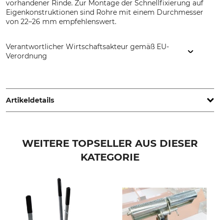
vorhandener Rinde. Zur Montage der Schnellfixierung auf
Eigenkonstruktionen sind Rohre mit einem Durchmesser
von 22–26 mm empfehlenswert.
Verantwortlicher Wirtschaftsakteur gemäß EU-
Verordnung
Grube KG, Hützeler Damm 38, 29646 Bispingen, Germany,
www.grube.de
Artikeldetails
Marke
Produkttyp
Norwood
Schnellfixierung
WEITERE TOPSELLER AUS DIESER
KATEGORIE
Modellbezeichnung
Für Sägewerk
für Sägewerk LM 30
Norwood LM30
Hersteller-Artikel-Nr.
LMNMNV2-CD01