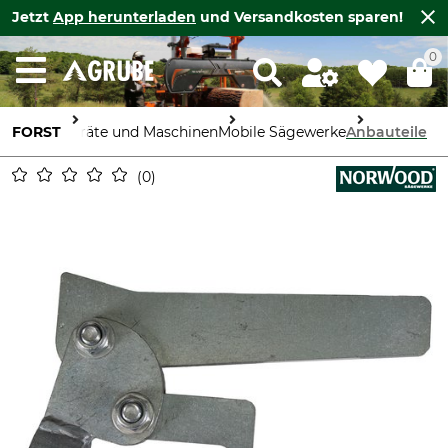
Jetzt
App herunterladen
und Versandkosten sparen!
0
FORST
Geräte und Maschinen
Mobile Sägewerke
Anbauteile
0