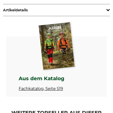
www.grube.de
Artikeldetails
Marke
Produkttyp
Nordforest
Zollstock
Modellbezeichnung
Herstellung
2 m
Made in Germany
Aus dem Katalog
Fachkatalog, Seite 519
WEITERE TOPSELLER AUS DIESER