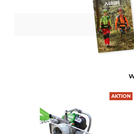
W
AKTION