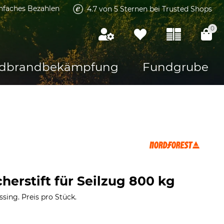
infaches Bezahlen
4.7 von 5 Sternen bei Trusted Shops
0
dbrandbekämpfung
Fundgrube
herstift für Seilzug 800 kg
sing. Preis pro Stück.