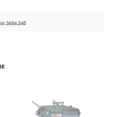
og, Seite 248
IE