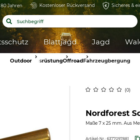
Kostenloser Rückversand
Sicheres & e
t 80 Jahren
tsschutz
Blattjagd
Jagd
Wal
Outdoor
Ausrüstung
Offroad
Fahrzeugbergung
0
Nordforest Sc
Maße 7 x 25 mm. Aus Mes
Artikel-Nr.:
6377097881