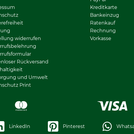
essum
Kreditkarte
nschutz
Bankeinzug
erefreiheit
Ratenkauf
rung
Rechnung
llung widerrufen
Vorkasse
rrufsbelehrung
rrufsformular
enloser Rückversand
altigkeit
orgung und Umwelt
nschutz Print
LinkedIn
Pinterest
Whats