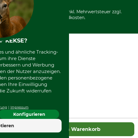
Über uns
Entsorgung und Umwelt
Community
Alle Preise in Euro und inkl. Mehrwertsteuer zzgl.
Datenschutz Print
International
Versandkosten.
Kooperationen
F KEKSE?
es und ähnliche Tracking-
um ihre Dienste
 verbessern und Werbung
en der Nutzer anzuzeigen.
erden personenbezogene
nen Ihre Einwilligung
die Zukunft widerrufen
rung
Impressum
Konfigurieren
tieren
In den Warenkorb