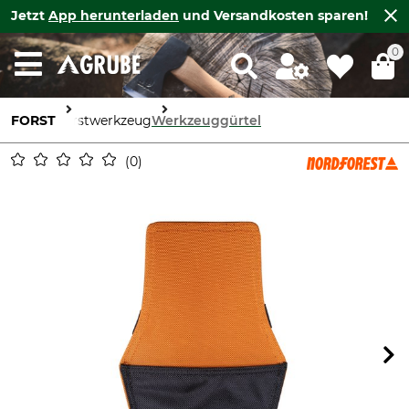
Jetzt
App herunterladen
und Versandkosten sparen!
0
FORST
Forstwerkzeug
Werkzeuggürtel
0