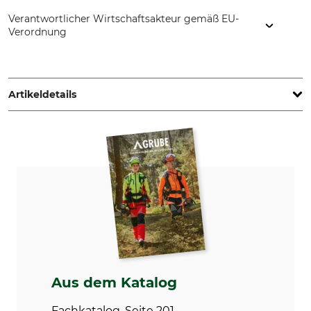
Verantwortlicher Wirtschaftsakteur gemäß EU-
Verordnung
Grube KG, Hützeler Damm 38, 29646 Bispingen, Germany,
www.grube.de
Artikeldetails
Marke
Nordforest
Aus dem Katalog
Fachkatalog, Seite 201