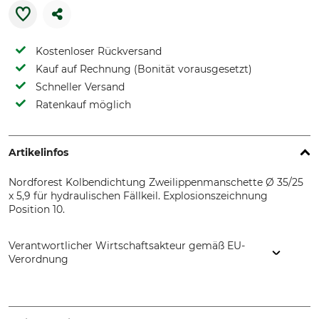
Kostenloser Rückversand
Kauf auf Rechnung (Bonität vorausgesetzt)
Schneller Versand
Ratenkauf möglich
Artikelinfos
Nordforest Kolbendichtung Zweilippenmanschette Ø 35/25
x 5,9 für hydraulischen Fällkeil. Explosionszeichnung
Position 10.
Verantwortlicher Wirtschaftsakteur gemäß EU-
Verordnung
Grube KG, Hützeler Damm 38, 29646 Bispingen, Germany,
www.grube.de