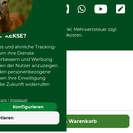
Widerrufsformular
Vorkasse
Ladengeschäft
Kostenloser Rückversand
Motorgeräteshop
Nachhaltigkeit
Über uns
Entsorgung und Umwelt
Community
Alle Preise in Euro und inkl. Mehrwertsteuer zzgl.
Datenschutz Print
International
Versandkosten.
F KEKSE?
Kooperationen
es und ähnliche Tracking-
um ihre Dienste
 verbessern und Werbung
en der Nutzer anzuzeigen.
erden personenbezogene
nen Ihre Einwilligung
die Zukunft widerrufen
rung
Impressum
Konfigurieren
tieren
In den Warenkorb