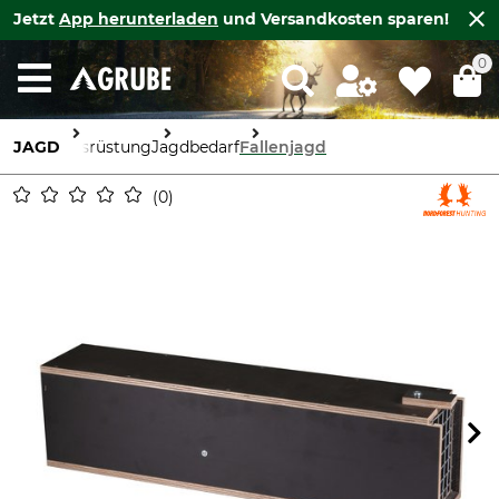
Jetzt
App herunterladen
und Versandkosten sparen!
0
JAGD
Ausrüstung
Jagdbedarf
Fallenjagd
0