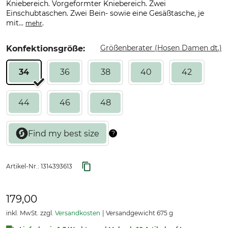
Kniebereich. Vorgeformter Kniebereich. Zwei
Einschubtaschen. Zwei Bein- sowie eine Gesäßtasche, je
mit...
.
mehr
Größenberater (Hosen Damen dt.)
Konfektionsgröße:
34
36
38
40
42
44
46
48
Artikel-Nr.:
1314393613
179,00
inkl. MwSt. zzgl.
Versandkosten
Versandgewicht 675 g