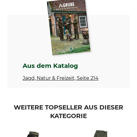
Nordforest Hunting
Thermo-Jagdhose
Modellbezeichnung
Oberstoff
Stretch Trosa
65% Polyester
35% Baumwolle
Futter
Besatz
100% Polyester
90% Polyester
10% Elasthan
Aus dem Katalog
Membran
Waschen
50% Polyester
30 °C Buntwäsche
Jagd, Natur & Freizeit, Seite 214
50% Polyurethan
Bleichen
Trocknen
Nicht bleichen
Nicht im Wäschetrockner
WEITERE TOPSELLER AUS DIESER
trocknen
KATEGORIE
Bügeln
Professionelle Textilpflege
Bügeln bis 110 °C
Nicht trockenreinigen