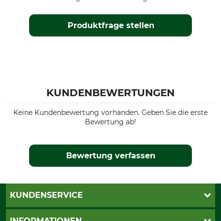
oliv-schwarz
Produktfrage stellen
Konfektionsgröße
34
KUNDENBEWERTUNGEN
Keine Kundenbewertung vorhanden. Geben Sie die erste
Bewertung ab!
Bewertung verfassen
KUNDENSERVICE
Live-Shopping
INFORMATIONEN