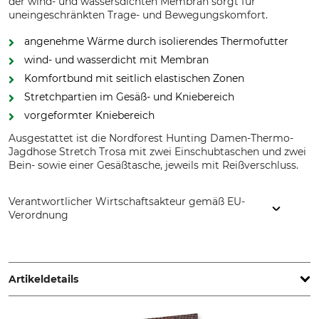
der wind- und wassersdichten Membran sorgt für
uneingeschränkten Trage- und Bewegungskomfort.
angenehme Wärme durch isolierendes Thermofutter
wind- und wasserdicht mit Membran
Komfortbund mit seitlich elastischen Zonen
Stretchpartien im Gesäß- und Kniebereich
vorgeformter Kniebereich
Ausgestattet ist die Nordforest Hunting Damen-Thermo-
Jagdhose Stretch Trosa mit zwei Einschubtaschen und zwei
Bein- sowie einer Gesäßtasche, jeweils mit Reißverschluss.
Verantwortlicher Wirtschaftsakteur gemäß EU-
Verordnung
Grube KG, Hützeler Damm 38, 29646 Bispingen, Germany,
www.grube.de
Artikeldetails
Marke
Produkttyp