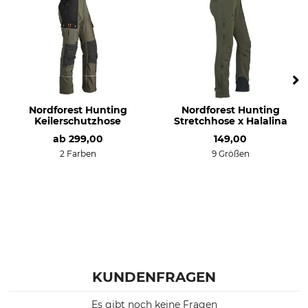
Anlass
Atmungsaktivität
Treibjagd
mittel
Ansitz
Arbeiten im Revier
Drückjagd
Eigenschaften
Für
Komfortbund
Damen
Nordforest Hunting
Nordforest Hunting
Keilerschutzhose
Stretchhose x Halalina
gefüttert
ab
299,00
149,00
Membran
2 Farben
9 Größen
wärmeisolierend
Jahreszeit
Passform
Herbst
regular
Winter
Wasserdichtigkeit
Winddichtigkeit
wasserdicht
winddicht
KUNDENFRAGEN
Herstellung
Farbe
Made in Europe
Es gibt noch keine Fragen