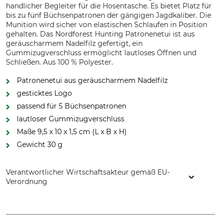
handlicher Begleiter für die Hosentasche. Es bietet Platz für
bis zu fünf Büchsenpatronen der gängigen Jagdkaliber. Die
Munition wird sicher von elastischen Schlaufen in Position
gehalten. Das Nordforest Hunting Patronenetui ist aus
geräuscharmem Nadelfilz gefertigt, ein
Gummizugverschluss ermöglicht lautloses Öffnen und
Schließen. Aus 100 % Polyester.
Patronenetui aus geräuscharmem Nadelfilz
gesticktes Logo
passend für 5 Büchsenpatronen
lautloser Gummizugverschluss
Maße 9,5 x 10 x 1,5 cm (L x B x H)
Gewicht 30 g
Verantwortlicher Wirtschaftsakteur gemäß EU-
Verordnung
Grube KG, Hützeler Damm 38, 29646 Bispingen, Germany,
www.grube.de