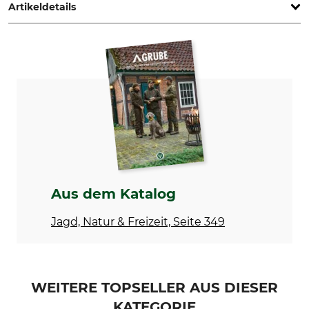
Artikeldetails
Marke
Produkttyp
Nordforest Hunting
Nadelfilz
Modellbezeichnung
Herstellung
Patronenetui 5 Kugeln
Made in Hungary
Farbe
grün
Aus dem Katalog
Jagd, Natur & Freizeit, Seite 349
WEITERE TOPSELLER AUS DIESER
KATEGORIE