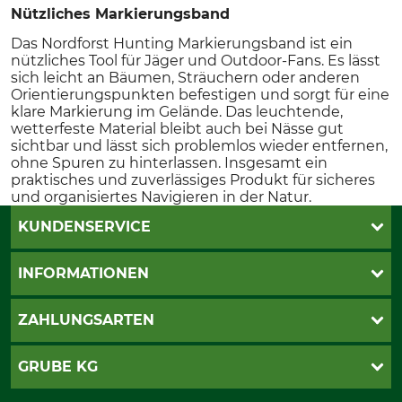
Nützliches Markierungsband
Das Nordforst Hunting Markierungsband ist ein
nützliches Tool für Jäger und Outdoor-Fans. Es lässt
sich leicht an Bäumen, Sträuchern oder anderen
Orientierungspunkten befestigen und sorgt für eine
klare Markierung im Gelände. Das leuchtende,
wetterfeste Material bleibt auch bei Nässe gut
sichtbar und lässt sich problemlos wieder entfernen,
ohne Spuren zu hinterlassen. Insgesamt ein
praktisches und zuverlässiges Produkt für sicheres
und organisiertes Navigieren in der Natur.
KUNDENSERVICE
Live-Shopping
INFORMATIONEN
Katalogbestellung
Newsletter-Anmeldung
AGB
ZAHLUNGSARTEN
Kontakt
Impressum
Gewährleistung/Kostenvoranschlag
Datenschutz
PayPal
GRUBE KG
Seilwindenprüfung
Barrierefreiheit
Kreditkarte
Fragen und Antworten
Lieferung