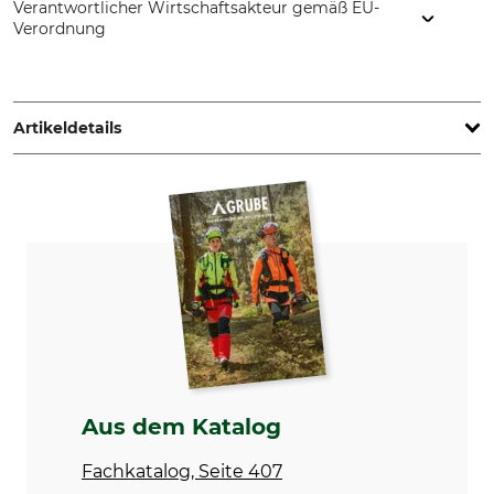
Verantwortlicher Wirtschaftsakteur gemäß EU-
Verordnung
Grube KG, Hützeler Damm 38, 29646 Bispingen, Germany,
www.grube.de
Artikeldetails
Marke
Produkttyp
Nordforest Hunting
Markierungsband
Herstellung
Gewicht
Made in Sweden
50 g
Aus dem Katalog
Fachkatalog, Seite 407