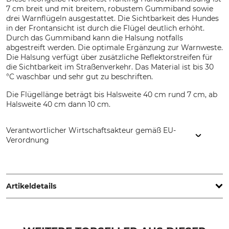
7 cm breit und mit breitem, robustem Gummiband sowie
drei Warnflügeln ausgestattet. Die Sichtbarkeit des Hundes
in der Frontansicht ist durch die Flügel deutlich erhöht.
Durch das Gummiband kann die Halsung notfalls
abgestreift werden. Die optimale Ergänzung zur Warnweste.
Die Halsung verfügt über zusätzliche Reflektorstreifen für
die Sichtbarkeit im Straßenverkehr. Das Material ist bis 30
°C waschbar und sehr gut zu beschriften.
Die Flügellänge beträgt bis Halsweite 40 cm rund 7 cm, ab
Halsweite 40 cm dann 10 cm.
Verantwortlicher Wirtschaftsakteur gemäß EU-
Verordnung
Grube KG, Hützeler Damm 38, 29646 Bispingen, Germany,
www.grube.de
Artikeldetails
Marke
Produkttyp
Nordforest Hunting
Warnhalsung