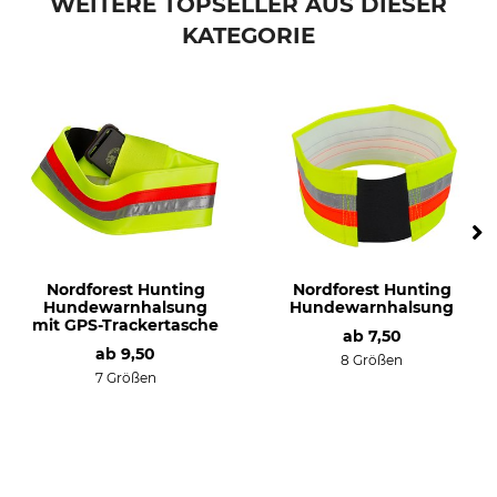
WEITERE TOPSELLER AUS DIESER
KATEGORIE
Oberstoff
Farbe
100% Polyurethan
neongelb
Größe
28
Nordforest Hunting
Nordforest Hunting
Hundewarnhalsung
Hundewarnhalsung
mit GPS-Trackertasche
ab
7,50
ab
9,50
8 Größen
7 Größen