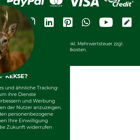
Cookie-Einstellungen
Bestellung widerrufen
Ratenkauf
Karriere
Widerrufsbelehrung
Rechnung
Termine
Widerrufsformular
Vorkasse
Ladengeschäft
Kostenloser Rückversand
Motorgeräteshop
Nachhaltigkeit
Über uns
Entsorgung und Umwelt
Community
Alle Preise in Euro und inkl. Mehrwertsteuer zzgl.
Datenschutz Print
International
Versandkosten.
Kooperationen
F KEKSE?
es und ähnliche Tracking-
um ihre Dienste
 verbessern und Werbung
en der Nutzer anzuzeigen.
erden personenbezogene
nen Ihre Einwilligung
die Zukunft widerrufen