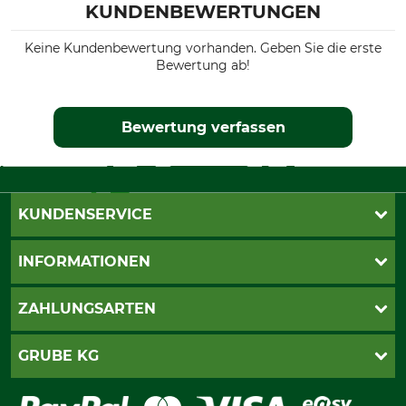
KUNDENBEWERTUNGEN
Keine Kundenbewertung vorhanden. Geben Sie die erste
Bewertung ab!
Bewertung verfassen
KUNDENSERVICE
Live-Shopping
INFORMATIONEN
Katalogbestellung
Newsletter-Anmeldung
AGB
ZAHLUNGSARTEN
Kontakt
Impressum
Gewährleistung/Kostenvoranschlag
Datenschutz
PayPal
GRUBE KG
Seilwindenprüfung
Barrierefreiheit
Kreditkarte
Fragen und Antworten
Lieferung
Bankeinzug
Leitbild