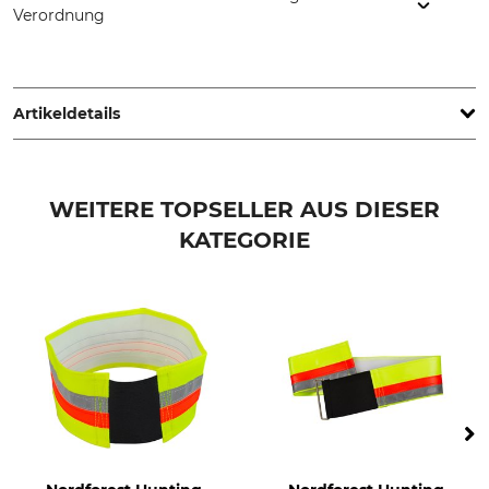
Verordnung
Grube KG, Hützeler Damm 38, 29646 Bispingen, Germany,
www.grube.de
Artikeldetails
Marke
Produkttyp
Nordforest Hunting
Warnhalsung
WEITERE TOPSELLER AUS DIESER
KATEGORIE
Modellbezeichnung
Farbe
mit GPS-Trackertasche
neongelb
Größe
28