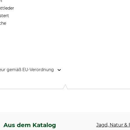
en
ttleder
stert
che
kteur gemäß EU-Verordnung
9646 Bispingen, Germany, www.grube.de
Aus dem Katalog
Jagd, Natur & F