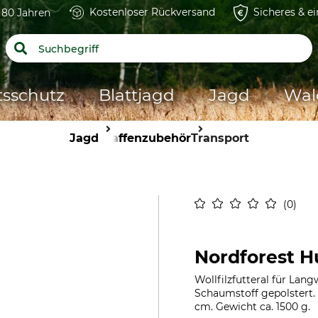
Kostenloser Rückversand
Sicheres & e
t 80 Jahren
tsschutz
Blattjagd
Jagd
Wal
Jagd
Waffenzubehör
Transport
0
Nordforest Hu
Wollfilzfutteral für Lan
Schaumstoff gepolstert.
cm. Gewicht ca. 1500 g.