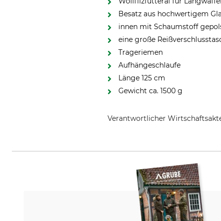
Wollfilzfutteral für Langwaff
Besatz aus hochwertigem Gla
innen mit Schaumstoff gepol
eine große Reißverschlusstas
Trageriemen
Aufhängeschlaufe
Länge 125 cm
Gewicht ca. 1500 g
Verantwortlicher Wirtschaftsa
Grube KG, Hützeler Damm 38, 2