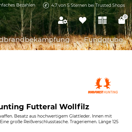
infaches Bezahlen
4.7 von 5 Sternen bei Trusted Shops
0
dbrandbekämpfung
Fundgrube
nting Futteral Wollfilz
gwaffen. Besatz aus hochwertigem Glattleder. Innen mit
 Eine große Reißverschlusstasche. Trageriemen. Länge 125