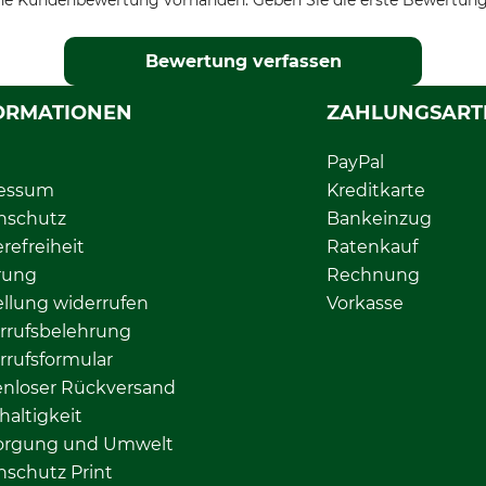
ne Kundenbewertung vorhanden. Geben Sie die erste Bewertung
Bewertung verfassen
ORMATIONEN
ZAHLUNGSART
PayPal
essum
Kreditkarte
nschutz
Bankeinzug
erefreiheit
Ratenkauf
rung
Rechnung
llung widerrufen
Vorkasse
rrufsbelehrung
rrufsformular
enloser Rückversand
altigkeit
orgung und Umwelt
nschutz Print