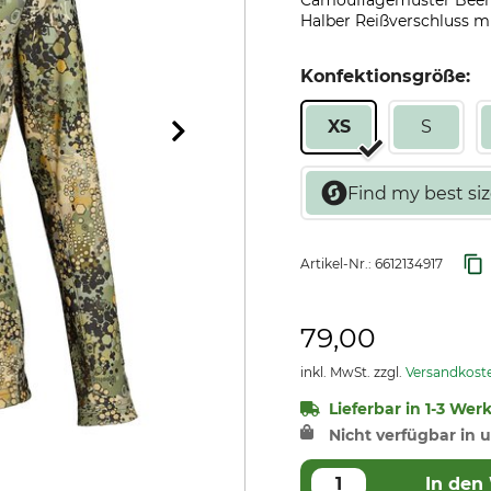
Camouflagemuster Beehi
Halber Reißverschluss mit
Konfektionsgröße:
XS
S
Artikel-Nr.:
6612134917
79,00
inkl. MwSt. zzgl.
Versandkost
Lieferbar in 1-3 Wer
Nicht verfügbar in u
In den