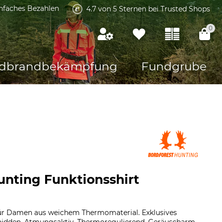
infaches Bezahlen
4.7 von 5 Sternen bei Trusted Shops
0
dbrandbekämpfung
Fundgrube
unting Funktionsshirt
für Damen aus weichem Thermomaterial. Exklusives