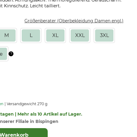
dden. Atmungsaktiv. Thermoregulierend. Geräuscharm.
 Kinnschutz. Leicht tailliert.
Größenberater (Oberbekleidung Damen engl.)
M
L
XL
XXL
3XL
en
Versandgewicht 270 g
ktagen | Mehr als 10 Artikel auf Lager.
nserer Filiale in Bispingen
 Warenkorb