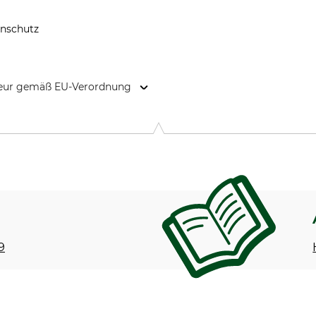
nnschutz
kteur gemäß EU-Verordnung
9646 Bispingen, Germany, www.grube.de
9