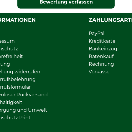
Bewertung verfassen
ORMATIONEN
ZAHLUNGSART
PayPal
essum
Kreditkarte
nschutz
Bankeinzug
erefreiheit
Ratenkauf
rung
Rechnung
llung widerrufen
Vorkasse
rrufsbelehrung
rrufsformular
enloser Rückversand
altigkeit
orgung und Umwelt
nschutz Print