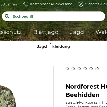
Kostenloser Rückversand
Sicheres & e
t 80 Jahren
tsschutz
Blattjagd
Jagd
Wal
Jagd
Bekleidung
0
Nordforest H
Beehidden
Stretch-Funktionsshirt 