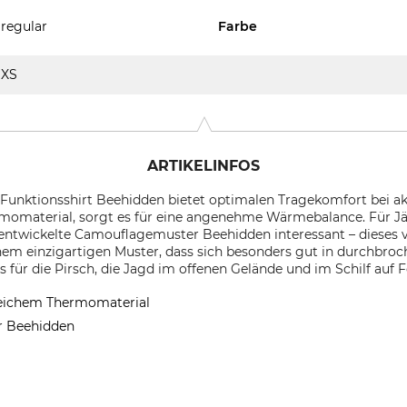
regular
Farbe
XS
ARTIKELINFOS
unktionsshirt Beehidden bietet optimalen Tragekomfort bei akt
material, sorgt es für eine angenehme Wärmebalance. Für Jäg
 entwickelte Camouflagemuster Beehidden interessant – dieses 
inem einzigartigen Muster, dass sich besonders gut in durchbroc
 für die Pirsch, die Jagd im offenen Gelände und im Schilf auf F
weichem Thermomaterial
r Beehidden