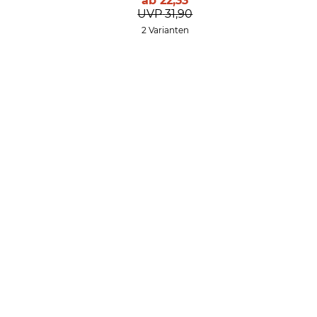
ab
22,33
UVP
31,90
2 Varianten