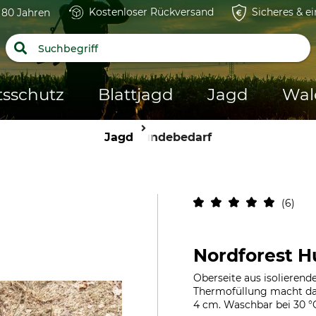
Kostenloser Rückversand
Sicheres & e
t 80 Jahren
tsschutz
Blattjagd
Jagd
Wal
Jagd
Hundebedarf
6
Nordforest 
Oberseite aus isolierend
Thermofüllung macht das
4 cm. Waschbar bei 30 °