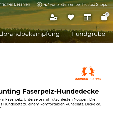
infaches Bezahlen
4.7 von 5 Sternen bei Trusted Shops
0
dbrandbekämpfung
Fundgrube
Hunting Faserpelz-Hundedecke
em Faserpelz, Unterseite mit rutschfesten Noppen. Die
 Hundebett zu einem komfortablen Ruheplatz. Dicke ca.
C.