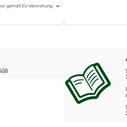
kteur gemäß EU-Verordnung
9646 Bispingen, Germany, www.grube.de
 458