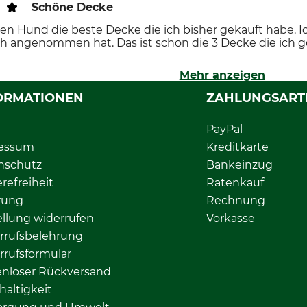
Schöne Decke
 den Hund die beste Decke die ich bisher gekauft habe. I
h angenommen hat. Das ist schon die 3 Decke die ich 
Mehr anzeigen
ORMATIONEN
ZAHLUNGSART
PayPal
essum
Kreditkarte
nschutz
Bankeinzug
erefreiheit
Ratenkauf
rung
Rechnung
llung widerrufen
Vorkasse
rrufsbelehrung
rrufsformular
enloser Rückversand
altigkeit