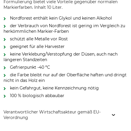
Formulierung bietet viele Vorteile gegenüber normalen
Markierfarben. Inhalt 10 Liter.
Nordforest enthält kein Glykol und keinen Alkohol
der Verbrauch von Nordforest ist gering im Vergleich zu
herkömmlichen Markier-Farben
schützt alle Metalle vor Rost
geeignet für alle Harvester
keine Verklebung/Verstopfung der Düsen, auch nach
längeren Standzeiten
Gefrierpunkt -40 ºC
die Farbe bleibt nur auf der Oberfläche haften und dringt
nicht in das Holz ein
kein Gefahrgut, keine Kennzeichnung nötig
100 % biologisch abbaubar
Verantwortlicher Wirtschaftsakteur gemäß EU-
Verordnung
Grube KG, Hützeler Damm 38, 29646 Bispingen, Germany,