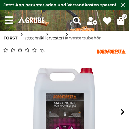
Jetzt
App herunterladen
und Versandkosten sparen!
0
FORST
Forsttechnik
Harvester
Harvesterzubehör
0