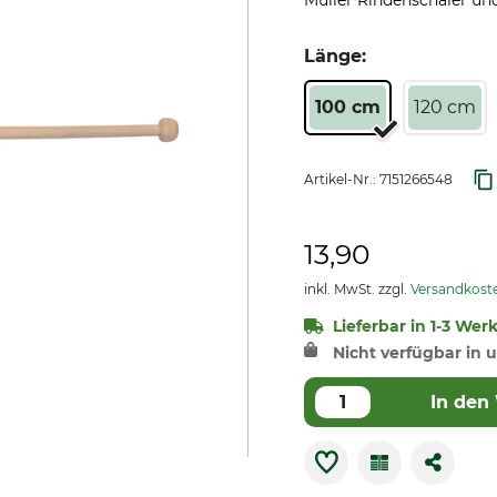
Müller Rindenschäler un
Länge:
100 cm
120 cm
Artikel-Nr.:
7151266548
13,90
inkl. MwSt. zzgl.
Versandkost
Lieferbar in 1-3 Wer
Nicht verfügbar in u
In den