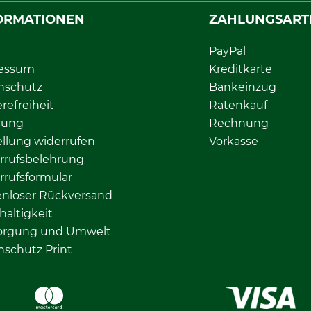
ORMATIONEN
ZAHLUNGSART
PayPal
essum
Kreditkarte
nschutz
Bankeinzug
erefreiheit
Ratenkauf
rung
Rechnung
llung widerrufen
Vorkasse
rrufsbelehrung
rrufsformular
enloser Rückversand
altigkeit
orgung und Umwelt
nschutz Print