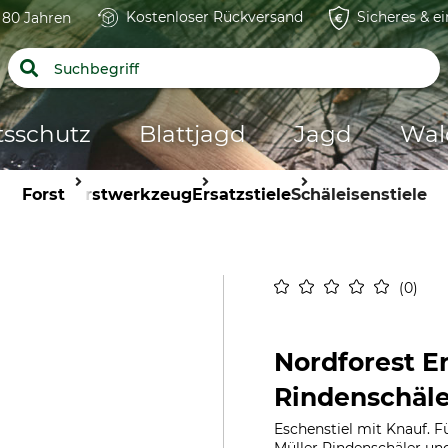
Kostenloser Rückversand
Sicheres & e
t 80 Jahren
tsschutz
Blattjagd
Jagd
Wal
Forst
Forstwerkzeug
Ersatzstiele
Schäleisenstiele
0
Nordforest Er
Rindenschäle
Eschenstiel mit Knauf. 