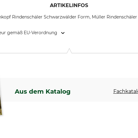
ARTIKELINFOS
enkopf Rindenschäler Schwarzwälder Form, Müller Rindenschäler
kteur gemäß EU-Verordnung
9646 Bispingen, Germany, www.grube.de
Aus dem Katalog
Fachkatal