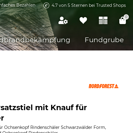
infaches Bezahlen
4.7 von 5 Sternen bei Trusted Shops
0
dbrandbekämpfung
Fundgrube
satzstiel mit Knauf für
r
Für Ochsenkopf Rindenschäler Schwarzwälder Form,