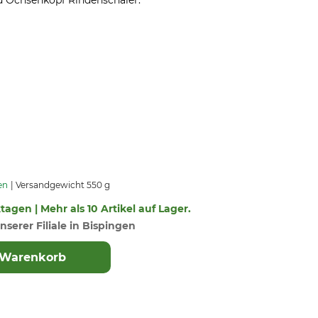
d Ochsenkopf Rindenschäler.
en
Versandgewicht 550 g
ktagen | Mehr als 10 Artikel auf Lager.
nserer Filiale in Bispingen
 Warenkorb