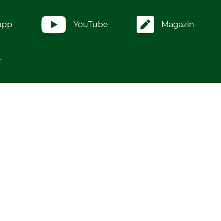
app
YouTube
Magazin
.