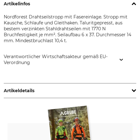
Artikelinfos
Nordforest Drahtseilstropp mit Fasereinlage. Stropp mit
Kausche, Schlaufe und Gleithaken. Taluritgepresst, aus
bestem verzinkten Stahldrahtseilen mit 1770 N
Bruchfestigkeit je mm². Seilaufbau 6 x 37. Durchmesser 14
mm. Mindestbruchlast 10,4 t.
Verantwortlicher Wirtschaftsakteur gemäß EU-
Verordnung
Grube KG, Hützeler Damm 38, 29646 Bispingen, Germany,
www.grube.de
Artikeldetails
Marke
Produkttyp
Nordforest
Drahtseilstropp
Modellbezeichnung
Seilendverbindungen
mit Kausche, Schlaufe und
Stropp mit Kausche, Schlaufe
Gleithaken 14 mm
und Gleithaken