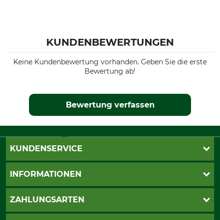
KUNDENBEWERTUNGEN
Keine Kundenbewertung vorhanden. Geben Sie die erste
Bewertung ab!
Bewertung verfassen
KUNDENSERVICE
Live-Shopping
INFORMATIONEN
Katalogbestellung
Newsletter-Anmeldung
AGB
ZAHLUNGSARTEN
Kontakt
Impressum
Gewährleistung/Kostenvoranschlag
Datenschutz