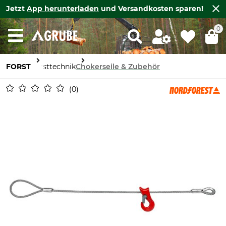
Jetzt
App herunterladen
und Versandkosten sparen!
0
FORST
Forsttechnik
Chokerseile & Zubehör
0