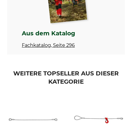
Herstellung
Seildurchmesser
Made in Germany
14 mm
Mindestbruchlast
Länge
Aus dem Katalog
10,4 t
1 m
Fachkatalog, Seite 296
WEITERE TOPSELLER AUS DIESER
KATEGORIE