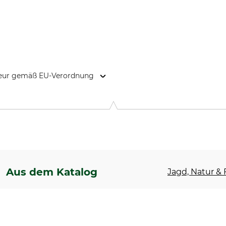
kteur gemäß EU-Verordnung
7006 RE Doetinchem, Netherlands, www.polydaun.nl
Aus dem Katalog
Jagd, Natur & F