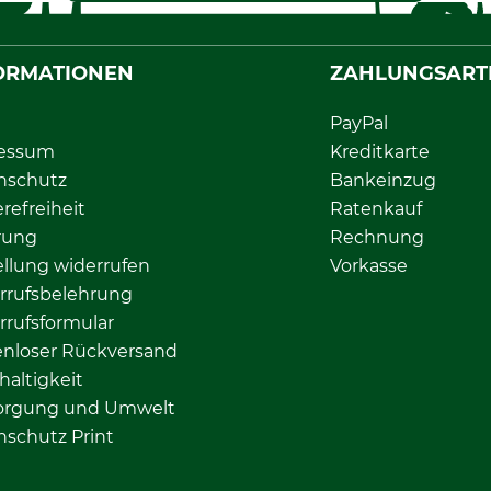
ORMATIONEN
ZAHLUNGSART
PayPal
essum
Kreditkarte
nschutz
Bankeinzug
erefreiheit
Ratenkauf
rung
Rechnung
llung widerrufen
Vorkasse
rrufsbelehrung
rrufsformular
enloser Rückversand
altigkeit
orgung und Umwelt
nschutz Print