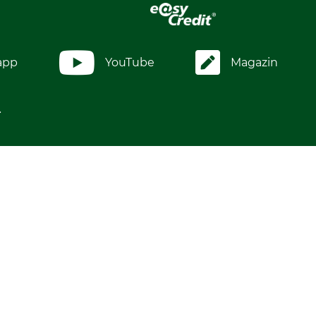
app
YouTube
Magazin
.