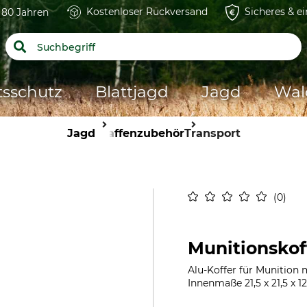
Kostenloser Rückversand
Sicheres & e
t 80 Jahren
tsschutz
Blattjagd
Jagd
Wal
Jagd
Waffenzubehör
Transport
0
Munitionskof
Alu-Koffer für Munition 
Innenmaße 21,5 x 21,5 x 1