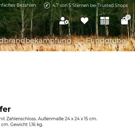
infaches Bezahlen
4.7 von 5 Sternen bei Trusted Shops
0
dbrandbekämpfung
Fundgrube
fer
mit Zahlenschloss. Außenmaße 24 x 24 x 15 cm.
2 cm. Gewicht 1,16 kg.